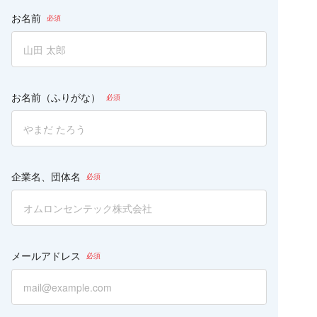
の
フ
お名前
ィ
ー
ル
ド
は
空
お名前（ふりがな）
の
ま
ま
に
し
て
企業名、団体名
く
だ
さ
い。
メールアドレス