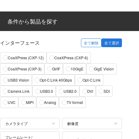
条件から製品を探す
インターフェース
全て解除
全て選択
CoaXPress (CXP-12)
CoaXPress (CXP-6)
CoaXPress (CXP-3)
GVIF
10GigE
GigE Vision
USB3 Vision
Opt-C:Link 40Gbps
Opt-C:Link
Camera Link
USB3.0
USB2.0
DVI
SDI
UVC
MIPI
Analog
TV format
カメラタイプ
解像度
フレームレート/