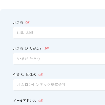
こ
の
フ
お名前
ィ
ー
ル
ド
は
空
の
お名前（ふりがな）
ま
ま
に
し
て
く
企業名、団体名
だ
さ
い。
メールアドレス