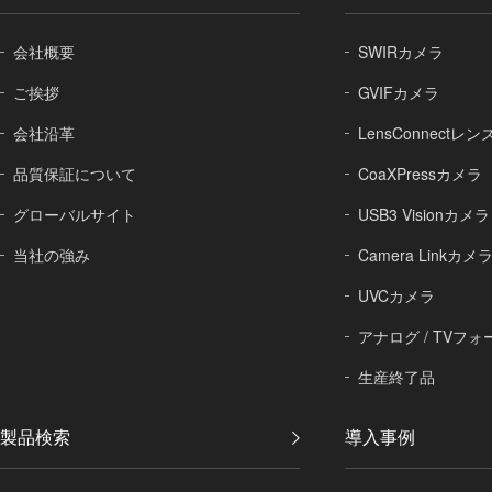
会社概要
SWIRカメラ
ご挨拶
GVIFカメラ
会社沿革
LensConnect
品質保証に
ついて
CoaXPressカメラ
グローバル
サイト
USB3 Visionカメラ
当社の強み
Camera Linkカメ
UVCカメラ
アナログ / TVフ
生産終了品
製品検索
導入事例