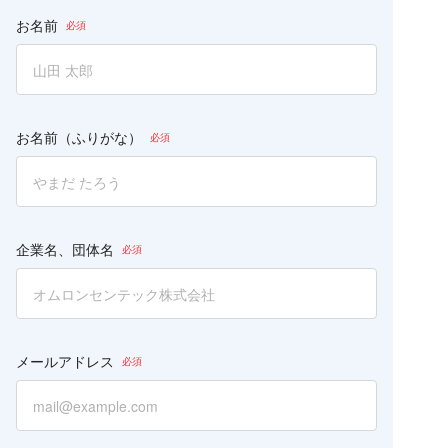
の
フ
お名前
ィ
ー
ル
ド
は
空
お名前（ふりがな）
の
ま
ま
に
し
て
企業名、団体名
く
だ
さ
い。
メールアドレス