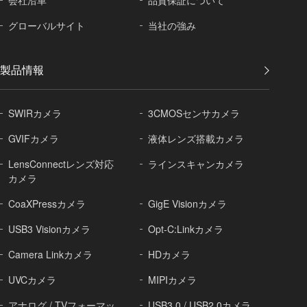
会社沿革
品質保証に
ついて
グローバル
サイト
当社の強み
製品情報
SWIRカメラ
3CMOSセンサカメラ
GVIFカメラ
液体レンズ搭載カメラ
LensConnectレンズ対応
ラインスキャンカメラ
カメラ
CoaXPressカメラ
GigE Visionカメラ
USB3 Visionカメラ
Opt-C:Linkカメラ
Camera Linkカメラ
HDカメラ
UVCカメラ
MIPIカメラ
アナログ / TVフォーマッ
USB3.0 / USB2.0カメラ