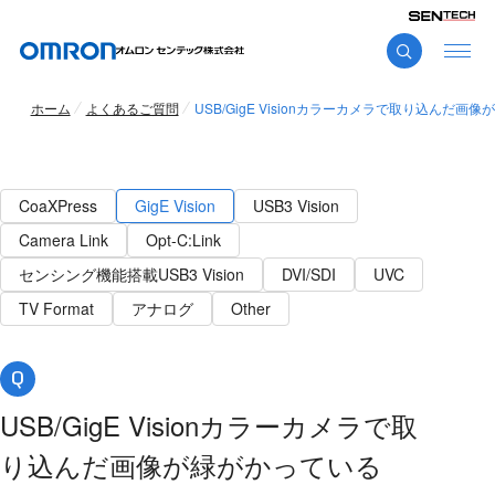
ホーム
よくあるご質問
USB/GigE Visionカラーカメラで取り込んだ画
CoaXPress
GigE Vision
USB3 Vision
Camera Link
Opt-C:Link
センシング機能搭載USB3 Vision
DVI/SDI
UVC
TV Format
アナログ
Other
USB/GigE Visionカラーカメラで取
り込んだ画像が緑がかっている