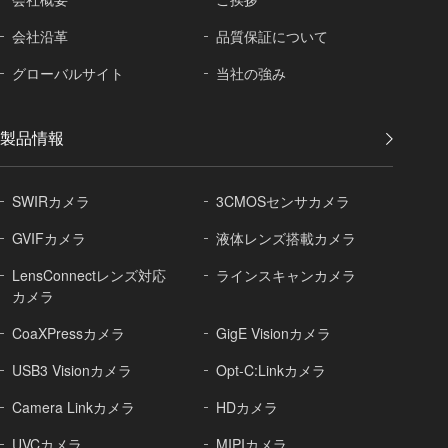
会社沿革
品質保証に
ついて
グローバル
サイト
当社の強み
製品情報
SWIRカメラ
3CMOSセンサカメラ
GVIFカメラ
液体レンズ搭載カメラ
LensConnectレンズ対応
ラインスキャンカメラ
カメラ
CoaXPressカメラ
GigE Visionカメラ
USB3 Visionカメラ
Opt-C:Linkカメラ
Camera Linkカメラ
HDカメラ
UVCカメラ
MIPIカメラ