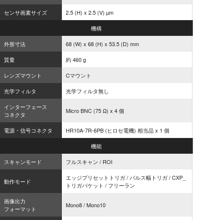
センサ画素サイズ
2.5 (H) x 2.5 (V) µm
機構
外形寸法
68 (W) x 68 (H) x 53.5 (D) mm
質量
約 460 g
レンズマウント
Cマウント
光学フィルタ
光学フィルタ無し
インターフェース
Micro BNC (75 Ω) x 4 個
コネクタ
電源・信号コネクタ
HR10A-7R-6PB (ヒロセ電機) 相当品 x 1 個
機能
スキャンモード
フルスキャン / ROI
エッジプリセットトリガ / パルス幅トリガ / CXP_
動作モード
トリガパケット / フリーラン
画像出力
Mono8 / Mono10
フォーマット