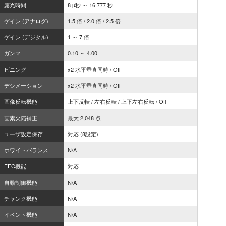
露光時間
8 µ秒 ～ 16.777 秒
ゲイン (アナログ)
1.5 倍 / 2.0 倍 / 2.5 倍
ゲイン (デジタル)
1 ～ 7 倍
ガンマ
0.10 ～ 4.00
ビニング
x2 水平垂直同時 / Off
デシメーション
x2 水平垂直同時 / Off
画像反転機能
上下反転 / 左右反転 / 上下左右反転 / Off
画素欠陥補正
最大 2,048 点
ユーザ設定保存
対応 (8設定)
ホワイトバランス
N/A
FFC機能
対応
自動制御機能
N/A
チャンク機能
N/A
イベント機能
N/A