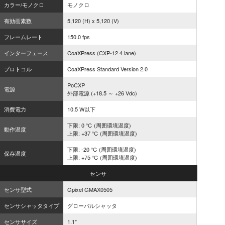
カラー/モノクロ
モノクロ
有効画素数
5,120 (H) x 5,120 (V)
フレームレート
150.0 fps
インターフェース
CoaXPress (CXP-12 4 lane)
プロトコル
CoaXPress Standard Version 2.0
PoCXP
電源
外部電源 (+18.5 ～ +26 Vdc)
消費電力
10.5 W以下
下限: 0 ℃ (周囲環境温度)
動作温度
上限: +37 ℃ (周囲環境温度)
下限: -20 ℃ (周囲環境温度)
保存温度
上限: +75 ℃ (周囲環境温度)
センサ
センサ型式
Gpixel GMAX0505
センサシャッタタイプ
グローバルシャッタ
センササイズ
1.1"