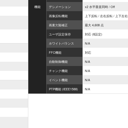
機能
デシメーション
x2 水平垂直同時 / Off
画像反転機能
上下反転 / 左右反転 / 上下左右反
画素欠陥補正
最大 4,608 点
ユーザ設定保存
対応 (8設定)
ホワイトバランス
N/A
FFC機能
対応
自動制御機能
N/A
チャンク機能
N/A
イベント機能
N/A
PTP機能 (IEEE1588)
N/A