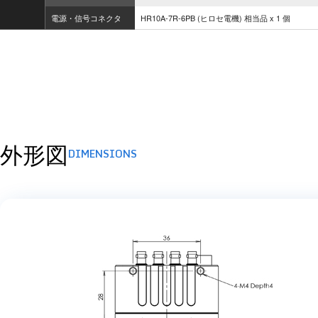
電源・信号コネクタ
HR10A-7R-6PB (ヒロセ電機) 相当品 x 1 個
外形図
DIMENSIONS