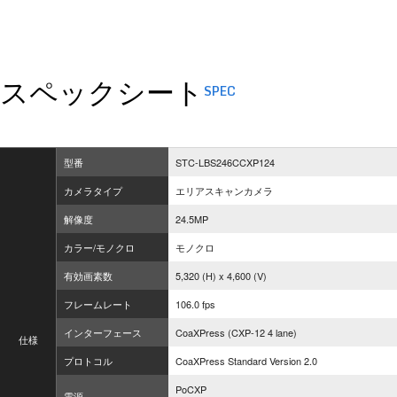
スペックシート
SPEC
型番
STC-LBS246CCXP124
カメラタイプ
エリアスキャンカメラ
解像度
24.5MP
カラー/モノクロ
モノクロ
有効画素数
5,320 (H) x 4,600 (V)
フレームレート
106.0 fps
インターフェース
CoaXPress (CXP-12 4 lane)
仕様
プロトコル
CoaXPress Standard Version 2.0
PoCXP
電源