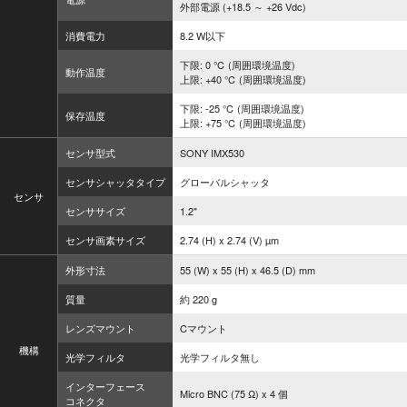
外部電源 (+18.5 ～ +26 Vdc)
消費電力
8.2 W以下
下限: 0 ℃ (周囲環境温度)
動作温度
上限: +40 ℃ (周囲環境温度)
下限: -25 ℃ (周囲環境温度)
保存温度
上限: +75 ℃ (周囲環境温度)
センサ型式
SONY IMX530
センサシャッタタイプ
グローバルシャッタ
センサ
センササイズ
1.2"
センサ画素サイズ
2.74 (H) x 2.74 (V) µm
外形寸法
55 (W) x 55 (H) x 46.5 (D) mm
質量
約 220 g
レンズマウント
Cマウント
機構
光学フィルタ
光学フィルタ無し
インターフェース
Micro BNC (75 Ω) x 4 個
コネクタ