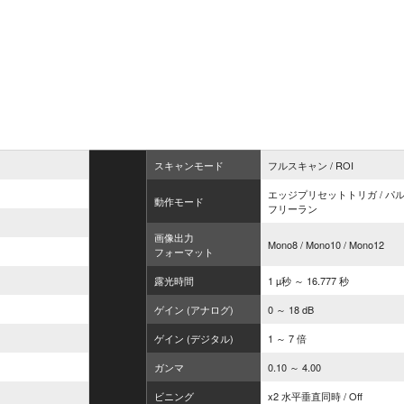
スキャンモード
フルスキャン / ROI
エッジプリセットトリガ / パルス
動作モード
フリーラン
画像出力
Mono8 / Mono10 / Mono12
フォーマット
露光時間
1 µ秒 ～ 16.777 秒
ゲイン (アナログ)
0 ～ 18 dB
ゲイン (デジタル)
1 ～ 7 倍
ガンマ
0.10 ～ 4.00
ビニング
x2 水平垂直同時 / Off