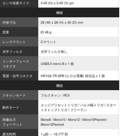
センサ画素サイズ
3.45 (H) x 3.45 (V) µm
機構
外形寸法
28 (W) x 28 (H) x 40 (D) mm
質量
約 46 g
レンズマウント
Cマウント
光学フィルタ
光学フィルタ無し
インターフェース
USB3.0 micro B x 1 個
コネクタ
電源・信号コネクタ
HR10A-7R-6PB (ヒロセ電機) 相当品 x 1 個
機能
スキャンモード
フルスキャン / ROI
エッジプリセットトリガ / パルス幅トリガ / スター
動作モード
トストップトリガ / フリーラン
画像出力
Mono8 / Mono10 / Mono12 / Mono10Packed /
フォーマット
Mono12Packed
露光時間
1 µ秒 ～ 16.777 秒