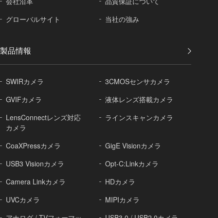
会社沿革
品質保証に
ついて
グローバル
サイト
当社の強み
製品情報
SWIRカメラ
3CMOSセンサカメラ
GVIFカメラ
液体レンズ搭載カメラ
LensConnectレンズ対応
ラインスキャンカメラ
カメラ
CoaXPressカメラ
GigE Visionカメラ
USB3 Visionカメラ
Opt-C:Linkカメラ
Camera Linkカメラ
HDカメラ
UVCカメラ
MIPIカメラ
アナログ / TVフォーマッ
USB3.0 / USB2.0カメラ