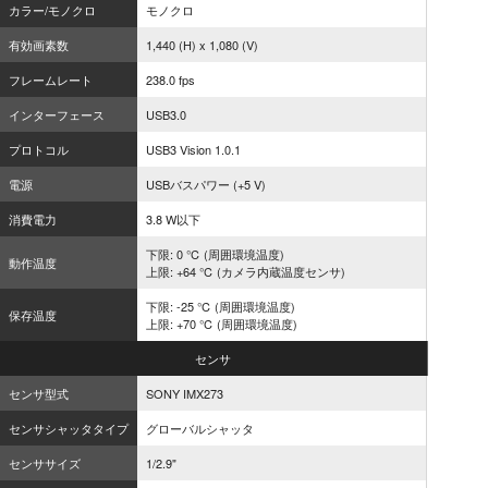
カラー/モノクロ
モノクロ
有効画素数
1,440 (H) x 1,080 (V)
フレームレート
238.0 fps
インターフェース
USB3.0
プロトコル
USB3 Vision 1.0.1
電源
USBバスパワー (+5 V)
消費電力
3.8 W以下
下限: 0 ℃ (周囲環境温度)
動作温度
上限: +64 ℃ (カメラ内蔵温度センサ)
下限: -25 ℃ (周囲環境温度)
保存温度
上限: +70 ℃ (周囲環境温度)
センサ
センサ型式
SONY IMX273
センサシャッタタイプ
グローバルシャッタ
センササイズ
1/2.9"