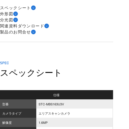
スペックシート
外形図
分光図
関連資料ダウンロード
製品のお問合せ
SPEC
スペックシート
仕様
型番
STC-MBS163U3V
カメラタイプ
エリアスキャンカメラ
解像度
1.6MP