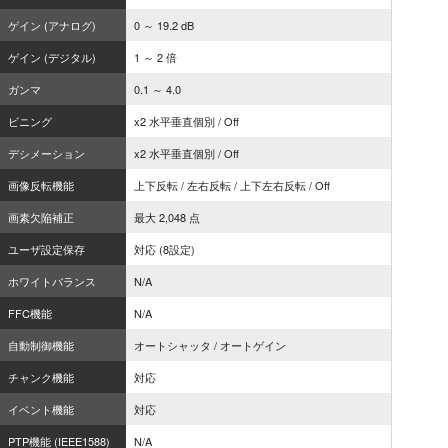
ゲイン (アナログ)
0 ～ 19.2 dB
ゲイン (デジタル)
1 ～ 2 倍
ガンマ
0.1 ～ 4.0
ビニング
x2 水平垂直個別 / Off
デシメーション
x2 水平垂直個別 / Off
画像反転機能
上下反転 / 左右反転 / 上下左右反転 / Off
画素欠陥補正
最大 2,048 点
ユーザ設定保存
対応 (8設定)
ホワイトバランス
N/A
FFC機能
N/A
自動制御機能
オートシャッタ / オートゲイン
チャンク機能
対応
イベント機能
対応
PTP機能 (IEEE1588)
N/A