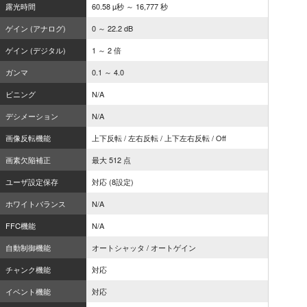
露光時間
60.58 µ秒 ～ 16,777 秒
ゲイン (アナログ)
0 ～ 22.2 dB
ゲイン (デジタル)
1 ～ 2 倍
ガンマ
0.1 ～ 4.0
ビニング
N/A
デシメーション
N/A
画像反転機能
上下反転 / 左右反転 / 上下左右反転 / Off
画素欠陥補正
最大 512 点
ユーザ設定保存
対応 (8設定)
ホワイトバランス
N/A
FFC機能
N/A
自動制御機能
オートシャッタ / オートゲイン
チャンク機能
対応
イベント機能
対応