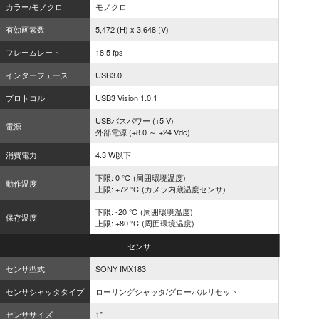
カラー/モノクロ
モノクロ
有効画素数
5,472 (H) x 3,648 (V)
フレームレート
18.5 fps
インターフェース
USB3.0
プロトコル
USB3 Vision 1.0.1
USBバスパワー (+5 V)
電源
外部電源 (+8.0 ～ +24 Vdc)
消費電力
4.3 W以下
下限: 0 ℃ (周囲環境温度)
動作温度
上限: +72 ℃ (カメラ内蔵温度センサ)
下限: -20 ℃ (周囲環境温度)
保存温度
上限: +80 ℃ (周囲環境温度)
センサ
センサ型式
SONY IMX183
センサシャッタタイプ
ローリングシャッタ/グローバルリセット
センササイズ
1"