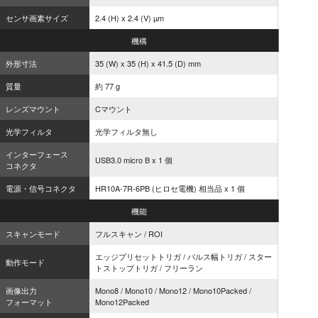
センサ画素サイズ
2.4 (H) x 2.4 (V) µm
機構
外形寸法
35 (W) x 35 (H) x 41.5 (D) mm
質量
約 77 g
レンズマウント
Cマウント
光学フィルタ
光学フィルタ無し
インターフェース
USB3.0 micro B x 1 個
コネクタ
電源・信号コネクタ
HR10A-7R-6PB (ヒロセ電機) 相当品 x 1 個
機能
スキャンモード
フルスキャン / ROI
エッジプリセットトリガ / パルス幅トリガ / スター
動作モード
トストップトリガ / フリーラン
画像出力
Mono8 / Mono10 / Mono12 / Mono10Packed /
フォーマット
Mono12Packed