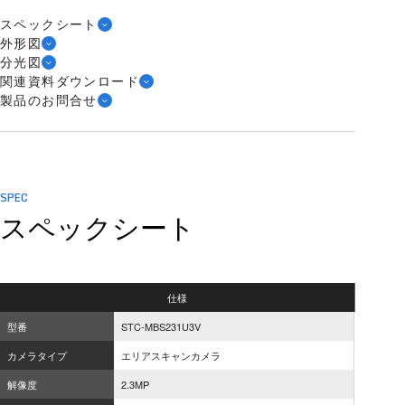
スペックシート
外形図
分光図
関連資料ダウンロード
製品のお問合せ
SPEC
スペックシート
仕様
型番
STC-MBS231U3V
カメラタイプ
エリアスキャンカメラ
解像度
2.3MP