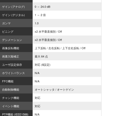
ゲイン (アナログ)
0 ～ 24.0 dB
ゲイン (デジタル)
1 ～ 2 倍
ガンマ
1.0
ビニング
x2 水平垂直個別 / Off
デシメーション
x2 水平垂直個別 / Off
画像反転機能
上下反転 / 左右反転 / 上下左右反転 / Off
画素欠陥補正
最大 64 点
ユーザ設定保存
対応 (8設定)
ホワイトバランス
N/A
FFC機能
N/A
自動制御機能
オートシャッタ / オートゲイン
チャンク機能
対応
イベント機能
対応
PTP機能 (IEEE1588)
N/A