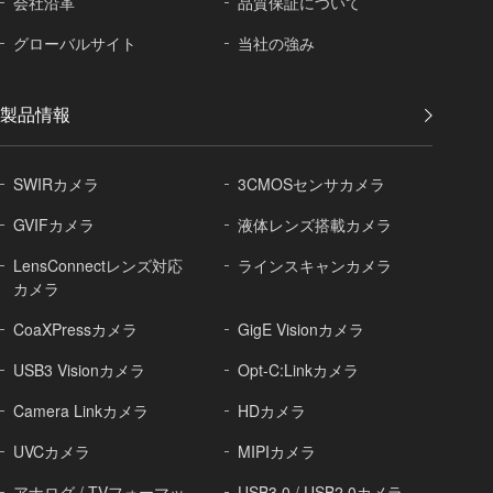
会社沿革
品質保証に
ついて
グローバル
サイト
当社の強み
製品情報
SWIRカメラ
3CMOSセンサカメラ
GVIFカメラ
液体レンズ搭載カメラ
LensConnectレンズ対応
ラインスキャンカメラ
カメラ
CoaXPressカメラ
GigE Visionカメラ
USB3 Visionカメラ
Opt-C:Linkカメラ
Camera Linkカメラ
HDカメラ
UVCカメラ
MIPIカメラ
アナログ / TVフォーマッ
USB3.0 / USB2.0カメラ