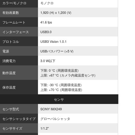
カラー/モノクロ
モノクロ
有効画素数
1,920 (H) x 1,200 (V)
フレームレート
41.6 fps
インターフェース
USB3.0
プロトコル
USB3 Vision 1.0.1
電源
USBバスパワー (+5 V)
消費電力
3.0 W以下
下限: 0 ℃ (周囲環境温度)
動作温度
上限: +67 ℃ (カメラ内蔵温度センサ)
下限: -30 ℃ (周囲環境温度)
保存温度
上限: +70 ℃ (周囲環境温度)
センサ
センサ型式
SONY IMX249
センサシャッタタイプ
グローバルシャッタ
センササイズ
1/1.2"