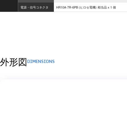
電源・信号コネクタ
HR10A-7R-6PB (ヒロセ電機) 相当品 x 1 個
外形図
DIMENSIONS