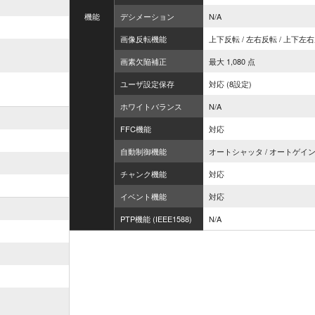
機能
デシメーション
N/A
画像反転機能
上下反転 / 左右反転 / 上下左右反
画素欠陥補正
最大 1,080 点
ユーザ設定保存
対応 (8設定)
ホワイトバランス
N/A
FFC機能
対応
自動制御機能
オートシャッタ / オートゲイ
チャンク機能
対応
イベント機能
対応
PTP機能 (IEEE1588)
N/A