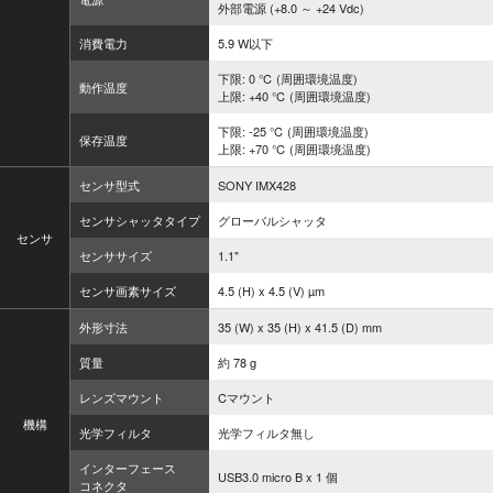
外部電源 (+8.0 ～ +24 Vdc)
消費電力
5.9 W以下
下限: 0 ℃ (周囲環境温度)
動作温度
上限: +40 ℃ (周囲環境温度)
下限: -25 ℃ (周囲環境温度)
保存温度
上限: +70 ℃ (周囲環境温度)
センサ型式
SONY IMX428
センサシャッタタイプ
グローバルシャッタ
センサ
センササイズ
1.1"
センサ画素サイズ
4.5 (H) x 4.5 (V) µm
外形寸法
35 (W) x 35 (H) x 41.5 (D) mm
質量
約 78 g
レンズマウント
Cマウント
機構
光学フィルタ
光学フィルタ無し
インターフェース
USB3.0 micro B x 1 個
コネクタ