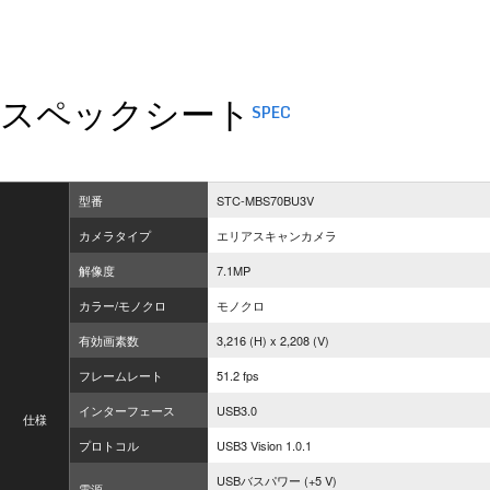
スペックシート
SPEC
型番
STC-MBS70BU3V
カメラタイプ
エリアスキャンカメラ
解像度
7.1MP
カラー/モノクロ
モノクロ
有効画素数
3,216 (H) x 2,208 (V)
フレームレート
51.2 fps
インターフェース
USB3.0
仕様
プロトコル
USB3 Vision 1.0.1
USBバスパワー (+5 V)
電源