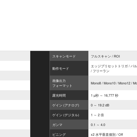
スキャンモード
フルスキャン / ROI
エッジプリセットトリガ / パ
動作モード
/ フリーラン
画像出力
Mono8 / Mono10 / Mono12 / 
フォーマット
露光時間
1 µ秒 ～ 16,777 秒
ゲイン (アナログ)
0 ～ 19.2 dB
ゲイン (デジタル)
1 ～ 2 倍
ガンマ
0.1 ～ 4.0
ビニング
x2 水平垂直個別 / Off