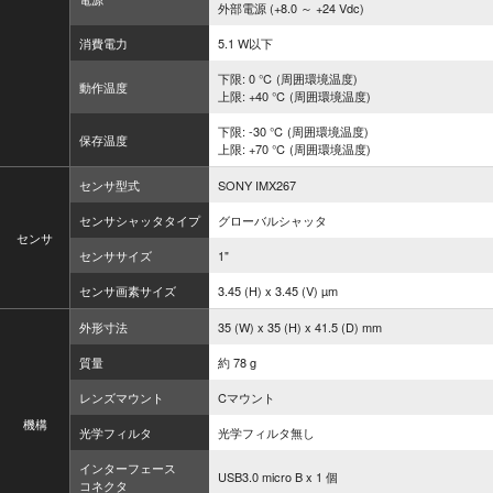
外部電源 (+8.0 ～ +24 Vdc)
消費電力
5.1 W以下
下限: 0 ℃ (周囲環境温度)
動作温度
上限: +40 ℃ (周囲環境温度)
下限: -30 ℃ (周囲環境温度)
保存温度
上限: +70 ℃ (周囲環境温度)
センサ型式
SONY IMX267
センサシャッタタイプ
グローバルシャッタ
センサ
センササイズ
1"
センサ画素サイズ
3.45 (H) x 3.45 (V) µm
外形寸法
35 (W) x 35 (H) x 41.5 (D) mm
質量
約 78 g
レンズマウント
Cマウント
機構
光学フィルタ
光学フィルタ無し
インターフェース
USB3.0 micro B x 1 個
コネクタ