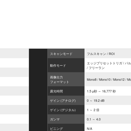
スキャンモード
フルスキャン / ROI
エッジプリセットトリガ / パ
動作モード
/ フリーラン
画像出力
Mono8 / Mono10 / Mono12 / 
フォーマット
露光時間
1.5 µ秒 ～ 16,777 秒
ゲイン (アナログ)
0 ～ 19.2 dB
ゲイン (デジタル)
1 ～ 2 倍
ガンマ
0.1 ～ 4.0
ビニング
N/A