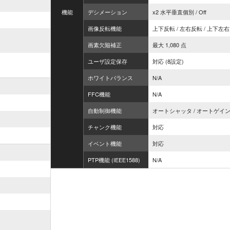
機能
デシメーション
x2 水平垂直個別 / Off
画像反転機能
上下反転 / 左右反転 / 上下左右反
画素欠陥補正
最大 1,080 点
ユーザ設定保存
対応 (8設定)
ホワイトバランス
N/A
FFC機能
N/A
自動制御機能
オートシャッタ / オートゲイ
チャンク機能
対応
イベント機能
対応
PTP機能 (IEEE1588)
N/A