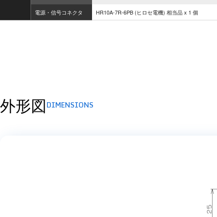
電源・信号コネクタ
HR10A-7R-6PB (ヒロセ電機) 相当品 x 1 個
外形図
DIMENSIONS