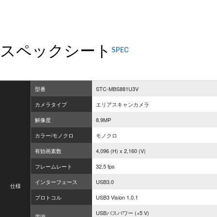
スペックシート
SPEC
型番
STC-MBS881U3V
カメラタイプ
エリアスキャンカメラ
解像度
8.9MP
カラー/モノクロ
モノクロ
有効画素数
4,096 (H) x 2,160 (V)
フレームレート
32.5 fps
インターフェース
USB3.0
仕様
プロトコル
USB3 Vision 1.0.1
USBバスパワー (+5 V)
電源