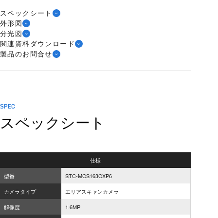
スペックシート
外形図
分光図
関連資料ダウンロード
製品のお問合せ
SPEC
スペックシート
仕様
型番
STC-MCS163CXP6
カメラタイプ
エリアスキャンカメラ
解像度
1.6MP