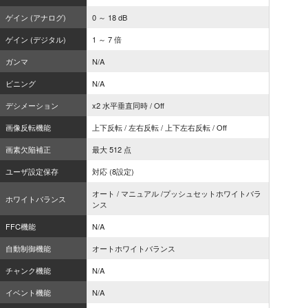
ゲイン (アナログ)
0 ～ 18 dB
ゲイン (デジタル)
1 ～ 7 倍
ガンマ
N/A
ビニング
N/A
デシメーション
x2 水平垂直同時 / Off
画像反転機能
上下反転 / 左右反転 / 上下左右反転 / Off
画素欠陥補正
最大 512 点
ユーザ設定保存
対応 (8設定)
オート / マニュアル /プッシュセットホワイトバラ
ホワイトバランス
ンス
FFC機能
N/A
自動制御機能
オートホワイトバランス
チャンク機能
N/A
イベント機能
N/A