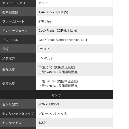
カラー/モノクロ
カラー
有効画素数
1,440 (H) x 1,080 (V)
フレームレート
278.0 fps
インターフェース
CoaXPress (CXP-6, 1 lane)
プロトコル
CoaXPress Standard Version 1.1.1
電源
PoCXP
消費電力
3.5 W以下
下限: 0 ℃ (周囲環境温度)
動作温度
上限: +45 ℃ (周囲環境温度)
下限: -20 ℃ (周囲環境温度)
保存温度
上限: +75 ℃ (周囲環境温度)
センサ
センサ型式
SONY IMX273
センサシャッタタイプ
グローバルシャッタ
センササイズ
1/2.9"