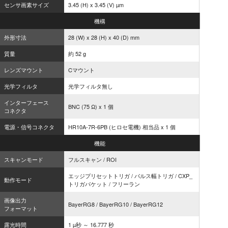
センサ画素サイズ
3.45 (H) x 3.45 (V) µm
機構
外形寸法
28 (W) x 28 (H) x 40 (D) mm
質量
約 52 g
レンズマウント
Cマウント
光学フィルタ
光学フィルタ無し
インターフェース
BNC (75 Ω) x 1 個
コネクタ
電源・信号コネクタ
HR10A-7R-6PB (ヒロセ電機) 相当品 x 1 個
機能
スキャンモード
フルスキャン / ROI
エッジプリセットトリガ / パルス幅トリガ / CXP_
動作モード
トリガパケット / フリーラン
画像出力
BayerRG8 / BayerRG10 / BayerRG12
フォーマット
露光時間
1 µ秒 ～ 16.777 秒