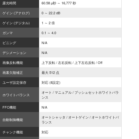
露光時間
60.58 µ秒 ～ 16,777 秒
ゲイン (アナログ)
0 ～ 22.2 dB
ゲイン (デジタル)
1 ～ 2 倍
ガンマ
0.1 ～ 4.0
ビニング
N/A
デシメーション
N/A
画像反転機能
上下反転 / 左右反転 / 上下左右反転 / Off
画素欠陥補正
最大 512 点
ユーザ設定保存
対応 (8設定)
オート / マニュアル / プッシュセットホワイトバラ
ホワイトバランス
ンス
FFC機能
N/A
オートシャッタ / オートゲイン / オートホワイトバ
自動制御機能
ランス
チャンク機能
対応