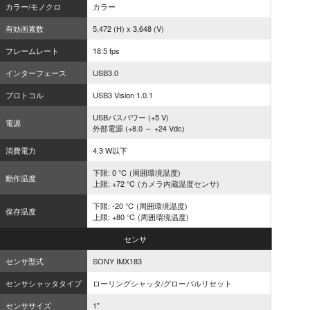
カラー/モノクロ
カラー
有効画素数
5,472 (H) x 3,648 (V)
フレームレート
18.5 fps
インターフェース
USB3.0
プロトコル
USB3 Vision 1.0.1
USBバスパワー (+5 V)
電源
外部電源 (+8.0 ～ +24 Vdc)
消費電力
4.3 W以下
下限: 0 ℃ (周囲環境温度)
動作温度
上限: +72 ℃ (カメラ内蔵温度センサ)
下限: -20 ℃ (周囲環境温度)
保存温度
上限: +80 ℃ (周囲環境温度)
センサ
センサ型式
SONY IMX183
センサシャッタタイプ
ローリングシャッタ/グローバルリセット
センササイズ
1"