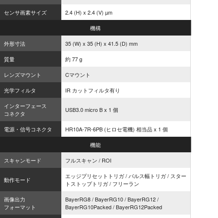
センサ画素サイズ
2.4 (H) x 2.4 (V) µm
機構
外形寸法
35 (W) x 35 (H) x 41.5 (D) mm
質量
約 77 g
レンズマウント
Cマウント
光学フィルタ
IR カットフィルタ有り
インターフェース
USB3.0 micro B x 1 個
コネクタ
電源・信号コネクタ
HR10A-7R-6PB (ヒロセ電機) 相当品 x 1 個
機能
スキャンモード
フルスキャン / ROI
エッジプリセットトリガ / パルス幅トリガ / スター
動作モード
トストップトリガ / フリーラン
画像出力
BayerRG8 / BayerRG10 / BayerRG12 /
フォーマット
BayerRG10Packed / BayerRG12Packed