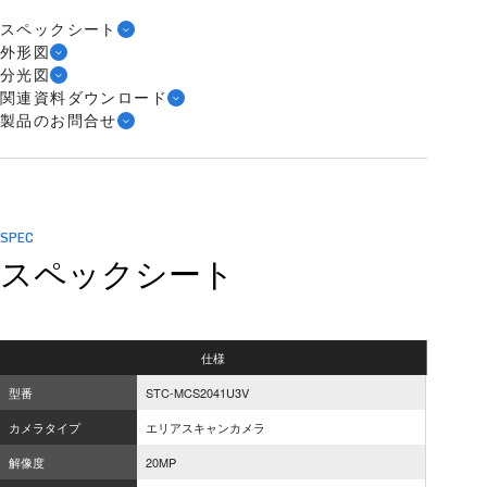
スペックシート
外形図
分光図
関連資料ダウンロード
製品のお問合せ
SPEC
スペックシート
仕様
型番
STC-MCS2041U3V
カメラタイプ
エリアスキャンカメラ
解像度
20MP