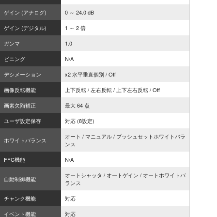
ゲイン (アナログ)
0 ～ 24.0 dB
ゲイン (デジタル)
1 ～ 2 倍
ガンマ
1.0
ビニング
N/A
デシメーション
x2 水平垂直個別 / Off
画像反転機能
上下反転 / 左右反転 / 上下左右反転 / Off
画素欠陥補正
最大 64 点
ユーザ設定保存
対応 (8設定)
オート / マニュアル / プッシュセットホワイトバラ
ホワイトバランス
ンス
FFC機能
N/A
オートシャッタ / オートゲイン / オートホワイトバ
自動制御機能
ランス
チャンク機能
対応
イベント機能
対応