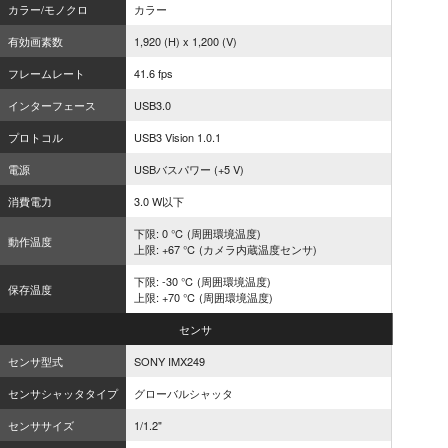
カラー/モノクロ
カラー
有効画素数
1,920 (H) x 1,200 (V)
フレームレート
41.6 fps
インターフェース
USB3.0
プロトコル
USB3 Vision 1.0.1
電源
USBバスパワー (+5 V)
消費電力
3.0 W以下
下限: 0 ℃ (周囲環境温度)
動作温度
上限: +67 ℃ (カメラ内蔵温度センサ)
下限: -30 ℃ (周囲環境温度)
保存温度
上限: +70 ℃ (周囲環境温度)
センサ
センサ型式
SONY IMX249
センサシャッタタイプ
グローバルシャッタ
センササイズ
1/1.2"