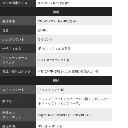
センサ画素サイズ
5.86 (H) x 5.86 (V) µm
機構
外形寸法
28 (W) x 28 (H) x 40 (D) mm
質量
約 48 g
レンズマウント
Cマウント
光学フィルタ
IR カットフィルタ有り
インターフェース
USB3.0 micro B x 1 個
コネクタ
電源・信号コネクタ
HR10A-7R-6PB (ヒロセ電機) 相当品 x 1 個
機能
スキャンモード
フルスキャン / ROI
エッジプリセットトリガ / パルス幅トリガ / スター
動作モード
トストップトリガ / フリーラン
画像出力
BayerRG8 / BayerRG10 / BayerRG12
フォーマット
露光時間
33 µ秒 ～ 81.3 秒