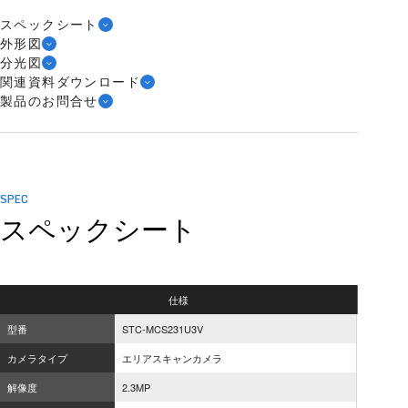
スペックシート
外形図
分光図
関連資料ダウンロード
製品のお問合せ
SPEC
スペックシート
仕様
型番
STC-MCS231U3V
カメラタイプ
エリアスキャンカメラ
解像度
2.3MP