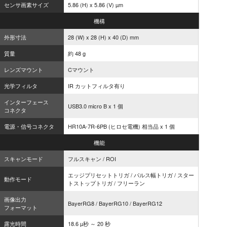
センサ画素サイズ
5.86 (H) x 5.86 (V) µm
機構
外形寸法
28 (W) x 28 (H) x 40 (D) mm
質量
約 48 g
レンズマウント
Cマウント
光学フィルタ
IR カットフィルタ有り
インターフェース
USB3.0 micro B x 1 個
コネクタ
電源・信号コネクタ
HR10A-7R-6PB (ヒロセ電機) 相当品 x 1 個
機能
スキャンモード
フルスキャン / ROI
エッジプリセットトリガ / パルス幅トリガ / スター
動作モード
トストップトリガ / フリーラン
画像出力
BayerRG8 / BayerRG10 / BayerRG12
フォーマット
露光時間
18.6 µ秒 ～ 20 秒