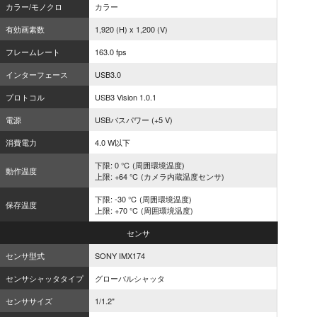
カラー/モノクロ
カラー
有効画素数
1,920 (H) x 1,200 (V)
フレームレート
163.0 fps
インターフェース
USB3.0
プロトコル
USB3 Vision 1.0.1
電源
USBバスパワー (+5 V)
消費電力
4.0 W以下
下限: 0 ℃ (周囲環境温度)
動作温度
上限: +64 ℃ (カメラ内蔵温度センサ)
下限: -30 ℃ (周囲環境温度)
保存温度
上限: +70 ℃ (周囲環境温度)
センサ
センサ型式
SONY IMX174
センサシャッタタイプ
グローバルシャッタ
センササイズ
1/1.2"