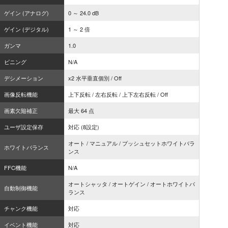
ゲイン (アナログ)
0 ～ 24.0 dB
ゲイン (デジタル)
1 ～ 2 倍
ガンマ
1.0
ビニング
N/A
デシメーション
x2 水平垂直個別 / Off
画像反転機能
上下反転 / 左右反転 / 上下左右反転 / Off
画素欠陥補正
最大 64 点
ユーザ設定保存
対応 (8設定)
オート / マニュアル / プッシュセットホワイトバラ
ホワイトバランス
ンス
FFC機能
N/A
オートシャッタ / オートゲイン / オートホワイトバ
自動制御機能
ランス
チャンク機能
対応
イベント機能
対応