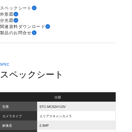
スペックシート
外形図
分光図
関連資料ダウンロード
製品のお問合せ
SPEC
スペックシート
仕様
型番
STC-MCS241U3V
カメラタイプ
エリアスキャンカメラ
解像度
2.3MP