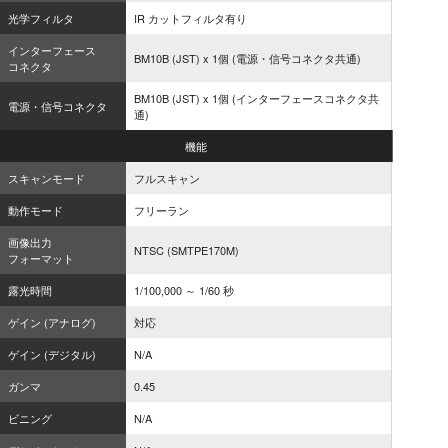
光学フィルタ
IR カットフィルタ有り
インターフェース
BM10B (JST) x 1個 (電源・信号コネクタ共通)
コネクタ
BM10B (JST) x 1個 (インターフェースコネクタ共
電源・信号コネクタ
通)
機能
スキャンモード
フルスキャン
動作モード
フリーラン
画像出力
NTSC (SMTPE170M)
フォーマット
露光時間
1/100,000 ～ 1/60 秒
ゲイン (アナログ)
対応
ゲイン (デジタル)
N/A
ガンマ
0.45
ビニング
N/A