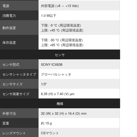
電源
外部電源 (+8 ～ +13 Vdc)
消費電力
1.0 W以下
下限: -5 ℃ (周辺環境温度)
動作温度
上限: +45 ℃ (周辺環境温度)
下限: -30 ℃ (周辺環境温度)
保存温度
上限: +65 ℃ (周辺環境温度)
センサ
センサ型式
SONY ICX638
センサシャッタタイプ
グローバルシャッタ
センササイズ
1/3"
センサ画素サイズ
6.35 (H) x 7.40 (V) µm
機構
外形寸法
32 (W) x 32 (H) x 16.4 (D) mm
質量
約 15 g
レンズマウント
CSマウント