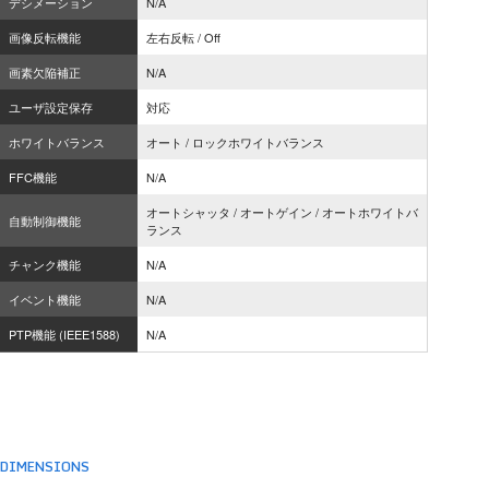
デシメーション
N/A
画像反転機能
左右反転 / Off
画素欠陥補正
N/A
ユーザ設定保存
対応
ホワイトバランス
オート / ロックホワイトバランス
FFC機能
N/A
オートシャッタ / オートゲイン / オートホワイトバ
自動制御機能
ランス
チャンク機能
N/A
イベント機能
N/A
PTP機能 (IEEE1588)
N/A
DIMENSIONS