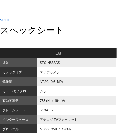
SPEC
スペックシート
仕様
型番
STC-N63SCS
カメラタイプ
エリアカメラ
解像度
NTSC (0.61MP)
カラー/モノクロ
カラー
有効画素数
768 (H) x 494 (V)
フレームレート
59.94 fps
インターフェース
アナログ TVフォーマット
プロトコル
NTSC (SMTPE170M)