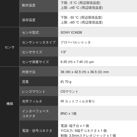
下限: -5 ℃ (周辺環境温度)
動作温度
上限: +45 ℃ (周辺環境温度)
下限: -30 ℃ (周辺環境温度)
保存温度
上限: +65 ℃ (周辺環境温度)
センサ型式
SONY ICX638
センサシャッタタイプ
グローバルシャッタ
センサ
センササイズ
1/3"
センサ画素サイズ
6.35 (H) x 7.40 (V) µm
外形寸法
36 (W) x 42.5 (H) x 36.5 (D) mm
質量
約 70 g
レンズマウント
CSマウント
光学フィルタ
IR カットフィルタ有り
機構
インターフェース
BNC x 1個
コネクタ
電源: 端子台 x 1 個
電源・信号コネクタ
Y/C出力: S端子コネクタ x 1 個
制御: 3.5mmステレオジャック x 1 個