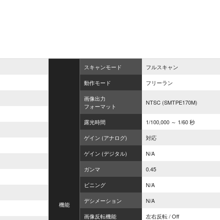
スキャンモード
フルスキャン
動作モード
フリーラン
画像出力
NTSC (SMTPE170M)
フォーマット
露光時間
1/100,000 ～ 1/60 秒
ゲイン (アナログ)
対応
ゲイン (デジタル)
N/A
ガンマ
0.45
ビニング
N/A
デシメーション
N/A
機能
画像反転機能
左右反転 / Off