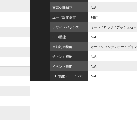
画素欠陥補正
N/A
ユーザ設定保存
対応
ホワイトバランス
オート / ロック / プッシュ
FFC機能
N/A
自動制御機能
オートシャッタ / オートゲイン
チャンク機能
N/A
イベント機能
N/A
PTP機能 (IEEE1588)
N/A