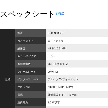
スペックシート
SPEC
型番
STC-N63SCT
カメラタイプ
エリアカメラ
解像度
NTSC (0.61MP)
カラー/モノクロ
カラー
有効画素数
768 (H) x 494 (V)
フレームレート
59.94 fps
仕様
インターフェース
アナログ TVフォーマット
プロトコル
NTSC (SMTPE170M)
電源
外部電源 (+8 ～ +13 Vdc)
消費電力
1.0 W以下