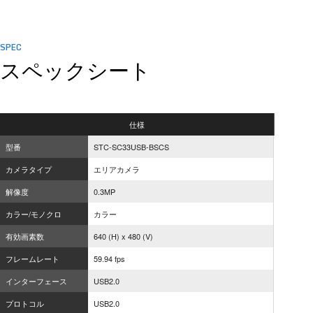
SPEC
スペックシート
仕様
型番
STC-SC33USB-BSCS
カメラタイプ
エリアカメラ
解像度
0.3MP
カラー/モノクロ
カラー
有効画素数
640 (H) x 480 (V)
フレームレート
59.94 fps
インターフェース
USB2.0
プロトコル
USB2.0