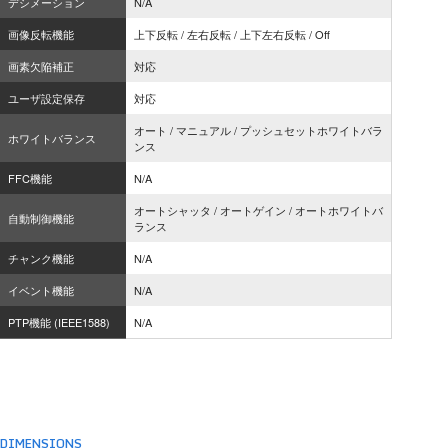
デシメーション
N/A
画像反転機能
上下反転 / 左右反転 / 上下左右反転 / Off
画素欠陥補正
対応
ユーザ設定保存
対応
オート / マニュアル / プッシュセットホワイトバラ
ホワイトバランス
ンス
FFC機能
N/A
オートシャッタ / オートゲイン / オートホワイトバ
自動制御機能
ランス
チャンク機能
N/A
イベント機能
N/A
PTP機能 (IEEE1588)
N/A
DIMENSIONS