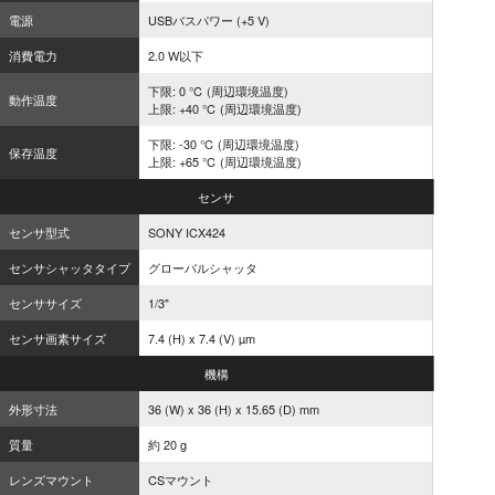
電源
USBバスパワー (+5 V)
消費電力
2.0 W以下
下限: 0 ℃ (周辺環境温度)
動作温度
上限: +40 ℃ (周辺環境温度)
下限: -30 ℃ (周辺環境温度)
保存温度
上限: +65 ℃ (周辺環境温度)
センサ
センサ型式
SONY ICX424
センサシャッタタイプ
グローバルシャッタ
センササイズ
1/3"
センサ画素サイズ
7.4 (H) x 7.4 (V) µm
機構
外形寸法
36 (W) x 36 (H) x 15.65 (D) mm
質量
約 20 g
レンズマウント
CSマウント