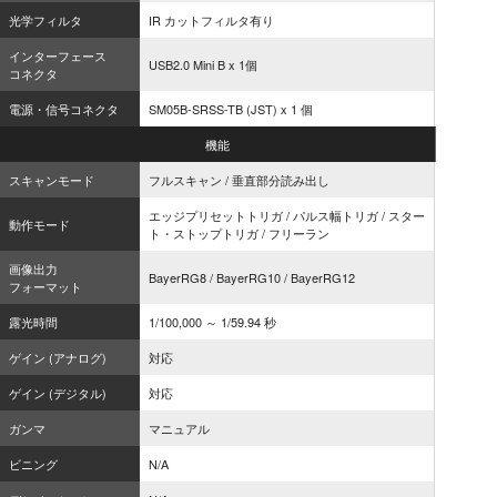
光学フィルタ
IR カットフィルタ有り
インターフェース
USB2.0 Mini B x 1個
コネクタ
電源・信号コネクタ
SM05B-SRSS-TB (JST) x 1 個
機能
スキャンモード
フルスキャン / 垂直部分読み出し
エッジプリセットトリガ / パルス幅トリガ / スター
動作モード
ト・ストップトリガ / フリーラン
画像出力
BayerRG8 / BayerRG10 / BayerRG12
フォーマット
露光時間
1/100,000 ～ 1/59.94 秒
ゲイン (アナログ)
対応
ゲイン (デジタル)
対応
ガンマ
マニュアル
ビニング
N/A