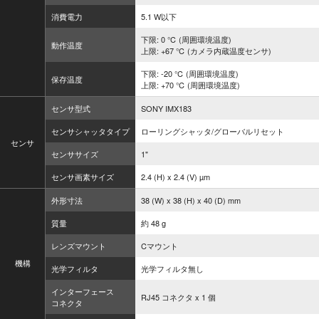
消費電力
5.1 W以下
下限: 0 ℃ (周囲環境温度)
動作温度
上限: +67 ℃ (カメラ内蔵温度センサ)
下限: -20 ℃ (周囲環境温度)
保存温度
上限: +70 ℃ (周囲環境温度)
センサ型式
SONY IMX183
センサシャッタタイプ
ローリングシャッタ/グローバルリセット
センサ
センササイズ
1"
センサ画素サイズ
2.4 (H) x 2.4 (V) µm
外形寸法
38 (W) x 38 (H) x 40 (D) mm
質量
約 48 g
レンズマウント
Cマウント
機構
光学フィルタ
光学フィルタ無し
インターフェース
RJ45 コネクタ x 1 個
コネクタ