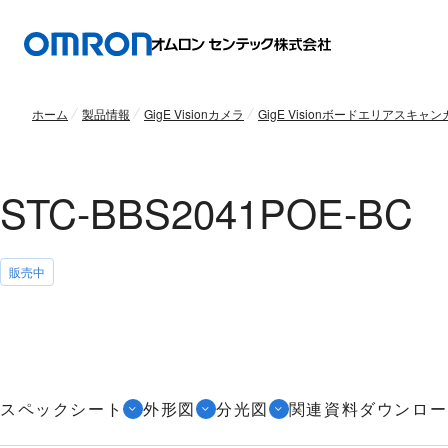
ホーム
製品情報
GigE Visionカメラ
GigE Visionボードエリアスキャ
STC-BBS2041POE-BC
販売中
スペックシート
外形図
分光図
関連資料ダウンロー