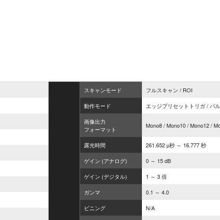
スキャンモード
フルスキャン / ROI
動作モード
エッジプリセットトリガ / パル
画像出力
Mono8 / Mono10 / Mono12 / 
フォーマット
露光時間
261.652 µ秒 ～ 16.777 秒
ゲイン (アナログ)
0 ～ 15 dB
ゲイン (デジタル)
1 ～ 3 倍
ガンマ
0.1 ～ 4.0
ビニング
N/A