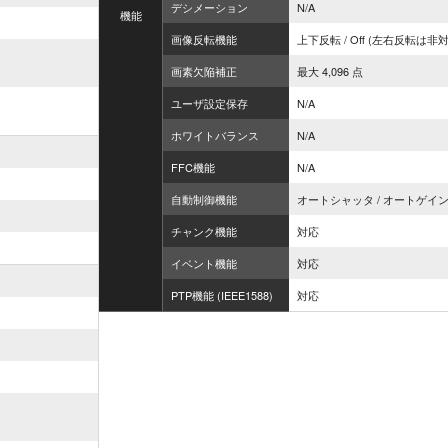
デシメーション
N/A
機能
画像反転機能
上下反転 / Off (左右反転は非
画素欠陥補正
最大 4,096 点
ユーザ設定保存
N/A
ホワイトバランス
N/A
FFC機能
N/A
自動制御機能
オートシャッタ / オートゲイ
チャンク機能
対応
イベント機能
対応
PTP機能 (IEEE1588)
対応