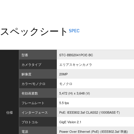
スペックシート
SPEC
型番
STC-BBS2041POE-BC
カメラタイプ
エリアスキャンカメラ
解像度
20MP
カラー/モノクロ
モノクロ
有効画素数
5,472 (H) x 3,648 (V)
フレームレート
5.5 fps
仕様
インターフェース
PoE: IEEE802.3af CLASS2 (1000BASE-T)
プロトコル
GigE Vision 2.1
電源
Power Over Ethernet (PoE) (IEEE802.3af 準拠)