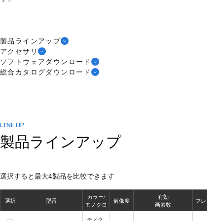
製品ラインアップ
アクセサリ
ソフトウェアダウンロード
総合カタログダウンロード
LINE UP
製品ラインアップ
選択すると最大4製品を比較できます
カラー/
有効
選択
型番
解像度
フレーム
モノクロ
画素数
モノク