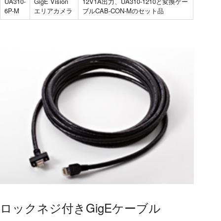
UA310-
GigE Vision
12V1A出力、UA310-1210と変換ケー
6P-M
エリアカメラ
ブルCAB-CON-Mのセット品
ロックネジ付きGigEケーブル