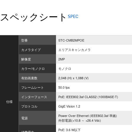
スペックシート
SPEC
型番
STC-CMB2MPOE
カメラタイプ
エリアスキャンカメラ
解像度
2MP
カラー/モノクロ
モノクロ
有効画素数
2,048 (H) x 1,088 (V)
フレームレート
50.0 fps
インターフェース
PoE: IEEE802.3af CLASS2 (1000BASE-T)
仕様
プロトコル
GigE Vision 1.2
Power Over Ethernet (IEEE802.3af 準拠)
電源
外部電源(+10.8 ～ +26.4 Vdc)
PoE: 3.6 W以下