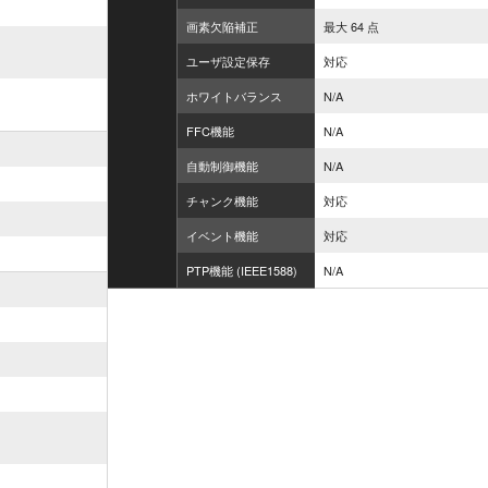
画素欠陥補正
最大 64 点
ユーザ設定保存
対応
ホワイトバランス
N/A
FFC機能
N/A
自動制御機能
N/A
チャンク機能
対応
イベント機能
対応
PTP機能 (IEEE1588)
N/A