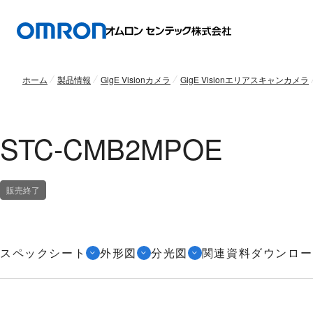
ホーム
製品情報
GigE Visionカメラ
GigE Visionエリアスキャンカメラ
STC-CMB2MPOE
販売終了
スペックシート
外形図
分光図
関連資料ダウンロー