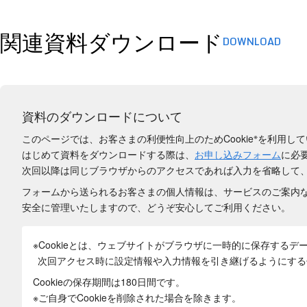
関連資料ダウンロード
DOWNLOAD
資料のダウンロードについて
※
このページでは、お客さまの利便性向上のためCookie
を利用して
はじめて資料をダウンロードする際は、
お申し込みフォーム
に必
次回以降は同じブラウザからのアクセスであれば入力を省略して
フォームから送られるお客さまの個人情報は、サービスのご案内
安全に管理いたしますので、どうぞ安心してご利用ください。
※Cookieとは、ウェブサイトがブラウザに一時的に保存するデ
次回アクセス時に設定情報や入力情報を引き継げるようにする
Cookieの保存期間は180日間
です。
※ご自身でCookieを削除された場合を除きます。