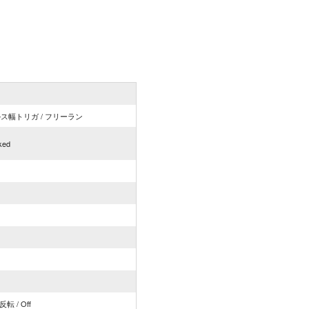
ス幅トリガ / フリーラン
ked
転 / Off