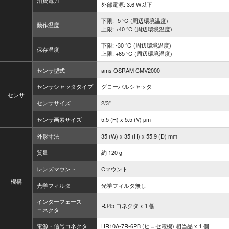
消費電力
外部電源: 3.6 W以下
下限: -5 ℃ (周辺環境温度)
動作温度
上限: +40 ℃ (周辺環境温度)
下限: -30 ℃ (周辺環境温度)
保存温度
上限: +65 ℃ (周辺環境温度)
センサ型式
ams OSRAM CMV2000
センサシャッタタイプ
グローバルシャッタ
センサ
センササイズ
2/3"
センサ画素サイズ
5.5 (H) x 5.5 (V) µm
外形寸法
35 (W) x 35 (H) x 55.9 (D) mm
質量
約 120 g
レンズマウント
Cマウント
機構
光学フィルタ
光学フィルタ無し
インターフェース
RJ45 コネクタ x 1 個
コネクタ
電源・信号コネクタ
HR10A-7R-6PB (ヒロセ電機) 相当品 x 1 個