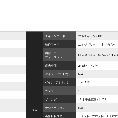
スキャンモード
フルスキャン / ROI
動作モード
エッジプリセットトリガ / パル
画像出力
Mono8 / Mono10 / Mono10Pac
フォーマット
露光時間
24 µ秒 ～ 40 秒
ゲイン (アナログ)
N/A
ゲイン (デジタル)
1 ～ 5 倍
ガンマ
1.0
ビニング
x2 水平垂直個別 / Off
デシメーション
N/A
機能
画像反転機能
上下反転 / 左右反転 / 上下左右反