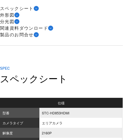
スペックシート
外形図
分光図
関連資料ダウンロード
製品のお問合せ
SPEC
スペックシート
仕様
型番
STC-HD853HDMI
カメラタイプ
エリアカメラ
解像度
2160P