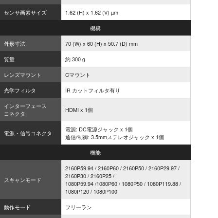
センサ画素サイズ
1.62 (H) x 1.62 (V) µm
機構
外形寸法
70 (W) x 60 (H) x 50.7 (D) mm
質量
約 300 g
レンズマウント
Cマウント
光学フィルタ
IR カットフィルタ有り
インターフェース
HDMI x 1個
コネクタ
電源: DC電源ジャック x 1個
電源・信号コネクタ
通信/制御: 3.5mmステレオジャック x 1個
機能
2160P59.94 / 2160P60 / 2160P50 / 2160P29.97 /
2160P30 / 2160P25 /
スキャンモード
1080P59.94 /1080P60 / 1080P50 / 1080P119.88 /
1080P120 / 1080P100
動作モード
フリーラン