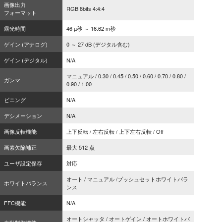
画像出力
RGB 8bits 4:4:4
フォーマット
露光時間
46 µ秒 ～ 16.62 m秒
ゲイン (アナログ)
0 ～ 27 dB (デジタル含む)
ゲイン (デジタル)
N/A
マニュアル / 0.30 / 0.45 / 0.50 / 0.60 / 0.70 / 0.80 /
ガンマ
0.90 / 1.00
ビニング
N/A
デシメーション
N/A
画像反転機能
上下反転 / 左右反転 / 上下左右反転 / Off
画素欠陥補正
最大 512 点
ユーザ設定保存
対応
オート / マニュアル /プッシュセットホワイトバラ
ホワイトバランス
ンス
FFC機能
N/A
オートシャッタ / オートゲイン / オートホワイトバ