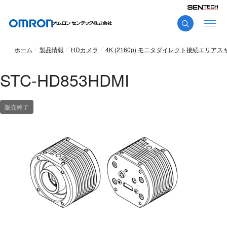
ホーム
製品情報
HDカメラ
4K (2160p) モニタダイレクト接続エリア
STC-HD853HDMI
販売終了