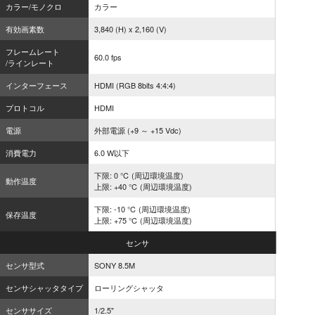
カラー/モノクロ
カラー
有効画素数
3,840 (H) x 2,160 (V)
フレームレート
60.0 fps
/ラインレート
インターフェース
HDMI (RGB 8bits 4:4:4)
プロトコル
HDMI
電源
外部電源 (+9 ～ +15 Vdc)
消費電力
6.0 W以下
下限: 0 ℃ (周辺環境温度)
動作温度
上限: +40 ℃ (周辺環境温度)
下限: -10 ℃ (周辺環境温度)
保存温度
上限: +75 ℃ (周辺環境温度)
センサ
センサ型式
SONY 8.5M
センサシャッタタイプ
ローリングシャッタ
センササイズ
1/2.5"