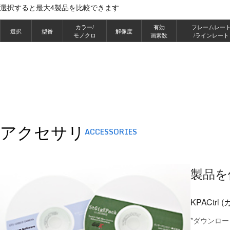
選択すると最大4製品を比較できます
カラー/
有効
フレームレー
選択
型番
解像度
モノクロ
画素数
/ラインレート
アクセサリ
ACCESSORIES
製品を
KPACt
*ダウンロ