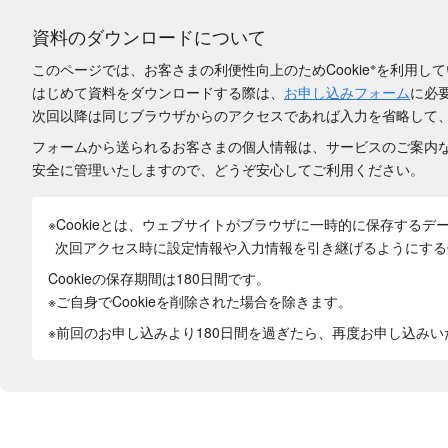
資料のダウンロードについて
※
このページでは、お客さまの利便性向上のためCookie
を利用して
はじめて資料をダウンロードする際は、
お申し込みフォーム
に必
次回以降は同じブラウザからのアクセスであれば入力を省略して
フォームから送られるお客さまの個人情報は、サービスのご案内
安全に管理いたしますので、どうぞ安心してご利用ください。
※Cookieとは、ウェブサイトがブラウザに一時的に保存するデ
次回アクセス時に設定情報や入力情報を引き継げるようにする
Cookieの保存期間は180日間
です。
※ご自身でCookieを削除された場合を除きます。
※前回のお申し込みより180日間を過ぎたら、再度お申し込み