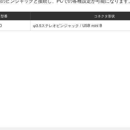
面のピンジャックと接続し、PCでの各種設定が可能になります
型番
コネクタ形状
D
φ3.5ステレオピンジャック / USB mini B