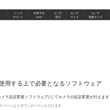
ト
レンズ
外形寸法
センサ
センサ
センサ
マウント
(mm)
型式
サイズ
画素サイズ
使用する上で必要となるソフトウェア
rl (カメラ設定変更ソフトウェア) にてカメラの設定変更が行えます
ードページよりダウンロードいただけます。