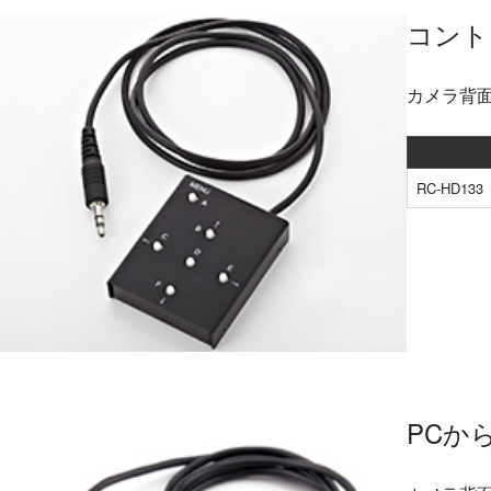
コント
カメラ背
RC-HD133
PCか