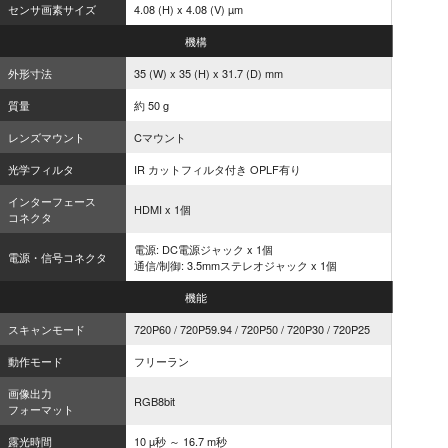
センサ画素サイズ
4.08 (H) x 4.08 (V) µm
機構
外形寸法
35 (W) x 35 (H) x 31.7 (D) mm
質量
約 50 g
レンズマウント
Cマウント
光学フィルタ
IR カットフィルタ付き OPLF有り
インターフェース
HDMI x 1個
コネクタ
電源: DC電源ジャック x 1個
電源・信号コネクタ
通信/制御: 3.5mmステレオジャック x 1個
機能
スキャンモード
720P60 / 720P59.94 / 720P50 / 720P30 / 720P25
動作モード
フリーラン
画像出力
RGB8bit
フォーマット
露光時間
10 µ秒 ～ 16.7 m秒