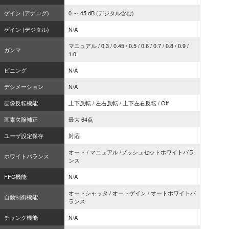
ゲイン (アナログ)
0 ～ 45 dB (デジタル含む)
ゲイン (デジタル)
N/A
マニュアル / 0.3 / 0.45 / 0.5 / 0.6 / 0.7 / 0.8 / 0.9 /
ガンマ
1.0
ビニング
N/A
デシメーション
N/A
画像反転機能
上下反転 / 左右反転 / 上下左右反転 / Off
画素欠陥補正
最大 64点
ユーザ設定保存
対応
オート / マニュアル /プッシュセットホワイトバラ
ホワイトバランス
ンス
FFC機能
N/A
オートシャッタ / オートゲイン / オートホワイトバ
自動制御機能
ランス
チャンク機能
N/A