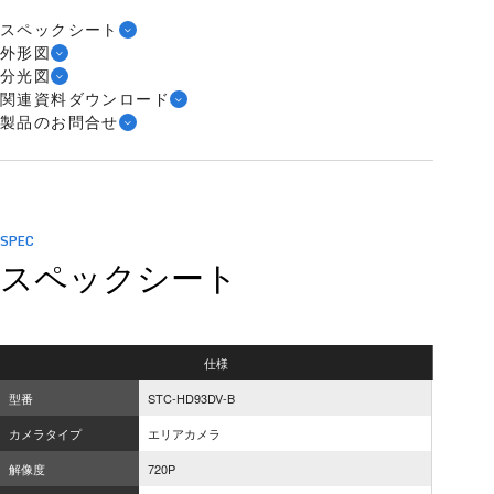
スペックシート
外形図
分光図
関連資料ダウンロード
製品のお問合せ
SPEC
スペックシート
仕様
型番
STC-HD93DV-B
カメラタイプ
エリアカメラ
解像度
720P