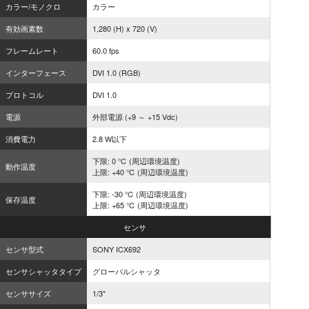
カラー/モノクロ
カラー
有効画素数
1,280 (H) x 720 (V)
フレームレート
60.0 fps
インターフェース
DVI 1.0 (RGB)
プロトコル
DVI 1.0
電源
外部電源 (+9 ～ +15 Vdc)
消費電力
2.8 W以下
下限: 0 ℃ (周辺環境温度)
動作温度
上限: +40 ℃ (周辺環境温度)
下限: -30 ℃ (周辺環境温度)
保存温度
上限: +65 ℃ (周辺環境温度)
センサ
センサ型式
SONY ICX692
センサシャッタタイプ
グローバルシャッタ
センササイズ
1/3"