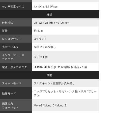
センサ画素サイズ
4.4 (H) x 4.4 (V) µm
機構
外形寸法
28 (W) x 28 (H) x 40 (D) mm
質量
約 40 g
レンズマウント
Cマウント
光学フィルタ
光学フィルタ無し
インターフェース
SDR x 1 個
コネクタ
電源・信号コネクタ
HR10A-7R-6PB (ヒロセ電機) 相当品 x 1 個
機能
スキャンモード
フルスキャン / 垂直部分読み出し
エッジプリセットトリガ / パルス幅トリガ / フリー
動作モード
ラン
画像出力
Mono8 / Mono10 / Mono12
フォーマット