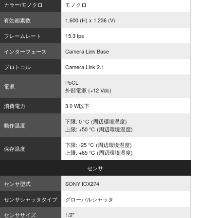
カラー/モノクロ
モノクロ
有効画素数
1,600 (H) x 1,236 (V)
フレームレート
15.3 fps
インターフェース
Camera Link Base
プロトコル
Camera Link 2.1
PoCL
電源
外部電源 (+12 Vdc)
消費電力
3.0 W以下
下限: 0 ℃ (周辺環境温度)
動作温度
上限: +50 ℃ (周辺環境温度)
下限: -25 ℃ (周辺環境温度)
保存温度
上限: +65 ℃ (周辺環境温度)
センサ
センサ型式
SONY ICX274
センサシャッタタイプ
グローバルシャッタ
センササイズ
1/2"