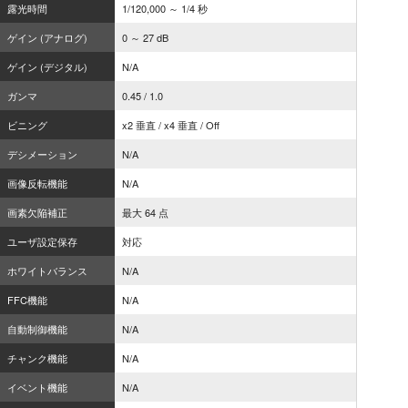
露光時間
1/120,000 ～ 1/4 秒
ゲイン (アナログ)
0 ～ 27 dB
ゲイン (デジタル)
N/A
ガンマ
0.45 / 1.0
ビニング
x2 垂直 / x4 垂直 / Off
デシメーション
N/A
画像反転機能
N/A
画素欠陥補正
最大 64 点
ユーザ設定保存
対応
ホワイトバランス
N/A
FFC機能
N/A
自動制御機能
N/A
チャンク機能
N/A
イベント機能
N/A