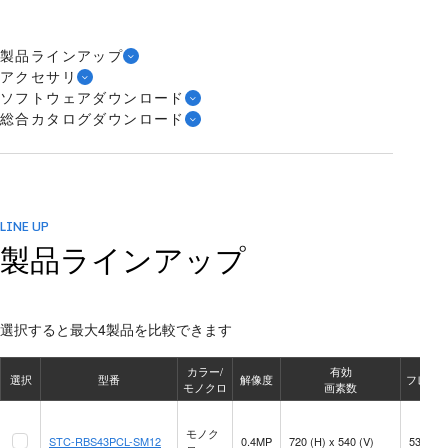
製品ラインアップ
アクセサリ
ソフトウェアダウンロード
総合カタログダウンロード
LINE UP
製品ラインアップ
選択すると最大4製品を比較できます
カラー/
有効
選択
型番
解像度
フレー
モノクロ
画素数
モノク
STC-RBS43PCL-SM12
0.4MP
720 (H) x 540 (V)
532.6 f