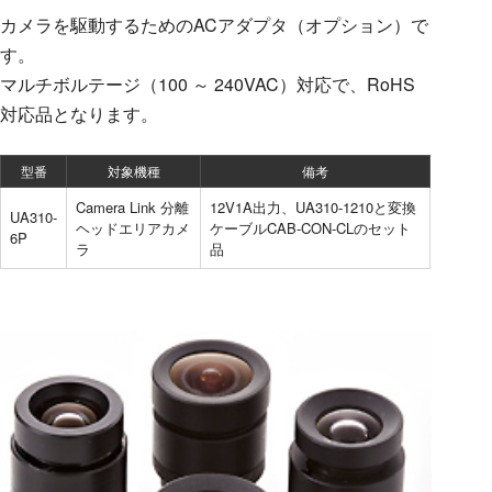
カメラを駆動するためのACアダプタ（オプション）で
す。
マルチボルテージ（100 ～ 240VAC）対応で、RoHS
対応品となります。
型番
対象機種
備考
Camera Link 分離
12V1A出力、UA310-1210と変換
UA310-
ヘッドエリアカメ
ケーブルCAB-CON-CLのセット
6P
ラ
品