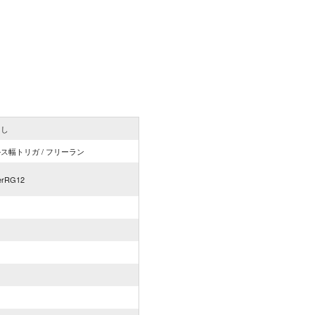
出し
ス幅トリガ / フリーラン
yerRG12