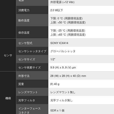
外部電源 (+12 Vdc)
消費電力
2.0 W以下
下限: 0 ℃ (周囲環境温度)
動作温度
上限: +50 ℃ (周囲環境温度)
下限: -25 ℃ (周囲環境温度)
保存温度
上限: +65 ℃ (周囲環境温度)
センサ型式
SONY ICX414
センサシャッタタイプ
グローバルシャッタ
センサ
センササイズ
1/2"
センサ画素サイズ
9.9 (H) x 9..9 (V) µm
外形寸法
28 (W) x 28 (H) x 40 (D) mm
質量
約 40 g
レンズマウント
レンズマウント無し
機構
光学フィルタ
光学フィルタ無し
インターフェース
SDR x 1 個
コネクタ