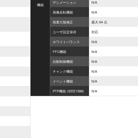
デシメーション
N/A
機能
画像反転機能
N/A
画素欠陥補正
最大 64 点
ユーザ設定保存
対応
ホワイトバランス
N/A
FFC機能
N/A
自動制御機能
N/A
チャンク機能
N/A
イベント機能
N/A
PTP機能 (IEEE1588)
N/A