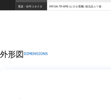
電源・信号コネクタ
HR10A-7R-6PB (ヒロセ電機) 相当品 x 1 個
外形図
DIMENSIONS