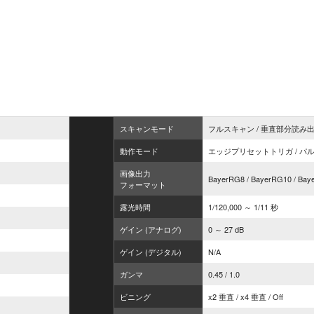
スキャンモード
フルスキャン / 垂直部分読み
動作モード
エッジプリセットトリガ / パル
画像出力
BayerRG8 / BayerRG10 / Ba
フォーマット
露光時間
1/120,000 ～ 1/11 秒
ゲイン (アナログ)
0 ～ 27 dB
ゲイン (デジタル)
N/A
ガンマ
0.45 / 1.0
ビニング
x2 垂直 / x4 垂直 / Off