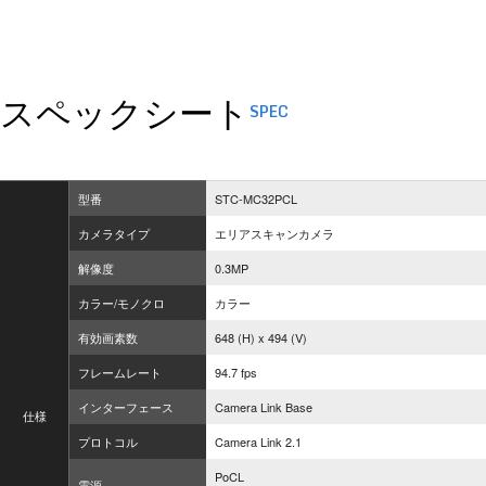
スペックシート
SPEC
型番
STC-MC32PCL
カメラタイプ
エリアスキャンカメラ
解像度
0.3MP
カラー/モノクロ
カラー
有効画素数
648 (H) x 494 (V)
フレームレート
94.7 fps
インターフェース
Camera Link Base
仕様
プロトコル
Camera Link 2.1
PoCL
電源