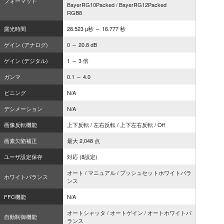
フォーマット
BayerRG10Packed / BayerRG12Packed
RGB8
露光時間
28.523 µ秒 ～ 16.777 秒
ゲイン (アナログ)
0 ～ 20.8 dB
ゲイン (デジタル)
1 ～ 3 倍
ガンマ
0.1 ～ 4.0
ビニング
N/A
デシメーション
N/A
画像反転機能
上下反転 / 左右反転 / 上下左右反転 / Off
画素欠陥補正
最大 2,048 点
ユーザ設定保存
対応 (8設定)
オート / マニュアル / プッシュセットホワイトバラ
ホワイトバランス
ンス
FFC機能
N/A
オートシャッタ / オートゲイン / オートホワイトバ
自動制御機能
ランス