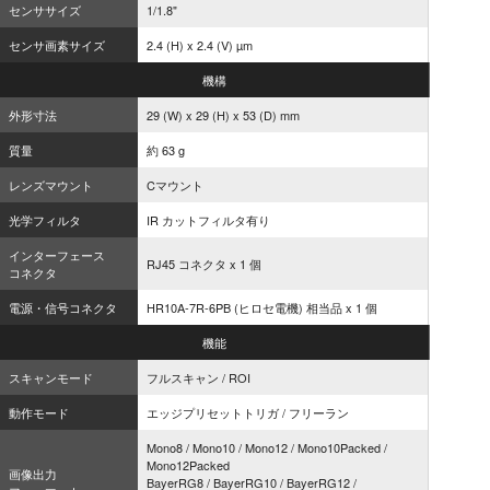
センササイズ
1/1.8"
センサ画素サイズ
2.4 (H) x 2.4 (V) µm
機構
外形寸法
29 (W) x 29 (H) x 53 (D) mm
質量
約 63 g
レンズマウント
Cマウント
光学フィルタ
IR カットフィルタ有り
インターフェース
RJ45 コネクタ x 1 個
コネクタ
電源・信号コネクタ
HR10A-7R-6PB (ヒロセ電機) 相当品 x 1 個
機能
スキャンモード
フルスキャン / ROI
動作モード
エッジプリセットトリガ / フリーラン
Mono8 / Mono10 / Mono12 / Mono10Packed /
Mono12Packed
画像出力
BayerRG8 / BayerRG10 / BayerRG12 /