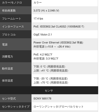
カラー/モノクロ
カラー
有効画素数
3,072 (H) x 2,048 (V)
フレームレート
17.4 fps
インターフェース
PoE: IEEE802.3af CLASS2 (1000BASE-T)
プロトコル
GigE Vision 2.1
Power Over Ethernet (IEEE802.3af 準拠)
電源
外部電源 (+10.8 ～ +26.4 Vdc)
PoE: 4.2 W以下
消費電力
外部電源: 3.3 W以下
下限: 0 ℃ (周囲環境温度)
動作温度
上限: +41 ℃ (周囲環境温度)
下限: -20 ℃ (周囲環境温度)
保存温度
上限: +70 ℃ (周囲環境温度)
センサ
センサ型式
SONY IMX178
センサシャッタタイプ
ローリングシャッタ/グローバルリセット