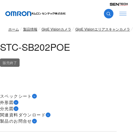
ホーム
製品情報
GigE Visionカメラ
GigE Visionエリアスキャンカメラ
STC-SB202POE
販売終了
スペックシート
外形図
分光図
関連資料ダウンロード
製品のお問合せ