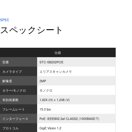
SPEC
スペックシート
仕様
型番
STC-SB202POE
カメラタイプ
エリアスキャンカメラ
解像度
2MP
カラー/モノクロ
モノクロ
有効画素数
1,624 (H) x 1,248 (V)
フレームレート
15.3 fps
インターフェース
PoE: IEEE802.3af CLASS2 (1000BASE-T)
プロトコル
GigE Vision 1.2