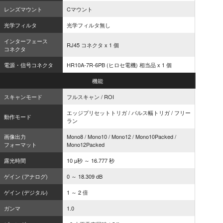
レンズマウント
Cマウント
光学フィルタ
光学フィルタ無し
インターフェース
RJ45 コネクタ x 1 個
コネクタ
電源・信号コネクタ
HR10A-7R-6PB (ヒロセ電機) 相当品 x 1 個
機能
スキャンモード
フルスキャン / ROI
エッジプリセットトリガ / パルス幅トリガ / フリー
動作モード
ラン
画像出力
Mono8 / Mono10 / Mono12 / Mono10Packed /
フォーマット
Mono12Packed
露光時間
10 µ秒 ～ 16.777 秒
ゲイン (アナログ)
0 ～ 18.309 dB
ゲイン (デジタル)
1 ～ 2 倍
ガンマ
1.0