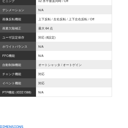
ビニング
x2 水平垂直同時 / Off
デシメーション
N/A
画像反転機能
上下反転 / 左右反転 / 上下左右反転 / Off
画素欠陥補正
最大 64 点
ユーザ設定保存
対応 (8設定)
ホワイトバランス
N/A
FFC機能
N/A
自動制御機能
オートシャッタ / オートゲイン
チャンク機能
対応
イベント機能
対応
PTP機能 (IEEE1588)
N/A
DIMENSIONS