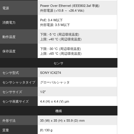
Power Over Ethernet (IEEE802.3af 準拠)
電源
外部電源 (+10.8 ～ +26.4 Vdc)
PoE: 3.4 W以下
消費電力
外部電源: 3.5 W以下
下限: -5 ℃ (周辺環境温度)
動作温度
上限: +40 ℃ (周辺環境温度)
下限: -30 ℃ (周辺環境温度)
保存温度
上限: +65 ℃ (周辺環境温度)
センサ
センサ型式
SONY ICX274
センサシャッタタイプ
グローバルシャッタ
センササイズ
1/2"
センサ画素サイズ
4.4 (H) x 4.4 (V) µm
機構
外形寸法
35 (W) x 35 (H) x 55.9 (D) mm
質量
約 130 g