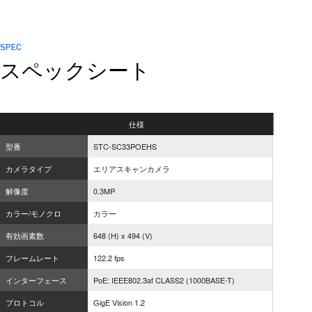
SPEC
スペックシート
仕様
型番
STC-SC33POEHS
カメラタイプ
エリアスキャンカメラ
解像度
0.3MP
カラー/モノクロ
カラー
有効画素数
648 (H) x 494 (V)
フレームレート
122.2 fps
インターフェース
PoE: IEEE802.3af CLASS2 (1000BASE-T)
プロトコル
GigE Vision 1.2