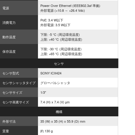
Power Over Ethernet (IEEE802.3af 準拠)
電源
外部電源 (+10.8 ～ +26.4 Vdc)
PoE: 3.4 W以下
消費電力
外部電源: 3.5 W以下
下限: -5 ℃ (周辺環境温度)
動作温度
上限: +40 ℃ (周辺環境温度)
下限: -30 ℃ (周辺環境温度)
保存温度
上限: +65 ℃ (周辺環境温度)
センサ
センサ型式
SONY ICX424
センサシャッタタイプ
グローバルシャッタ
センササイズ
1/3"
センサ画素サイズ
7.4 (H) x 7.4 (V) µm
機構
外形寸法
35 (W) x 35 (H) x 55.9 (D) mm
質量
約 130 g