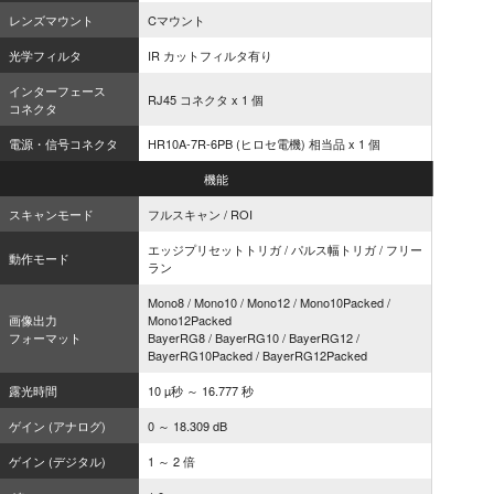
レンズマウント
Cマウント
光学フィルタ
IR カットフィルタ有り
インターフェース
RJ45 コネクタ x 1 個
コネクタ
電源・信号コネクタ
HR10A-7R-6PB (ヒロセ電機) 相当品 x 1 個
機能
スキャンモード
フルスキャン / ROI
エッジプリセットトリガ / パルス幅トリガ / フリー
動作モード
ラン
Mono8 / Mono10 / Mono12 / Mono10Packed /
画像出力
Mono12Packed
フォーマット
BayerRG8 / BayerRG10 / BayerRG12 /
BayerRG10Packed / BayerRG12Packed
露光時間
10 µ秒 ～ 16.777 秒
ゲイン (アナログ)
0 ～ 18.309 dB
ゲイン (デジタル)
1 ～ 2 倍