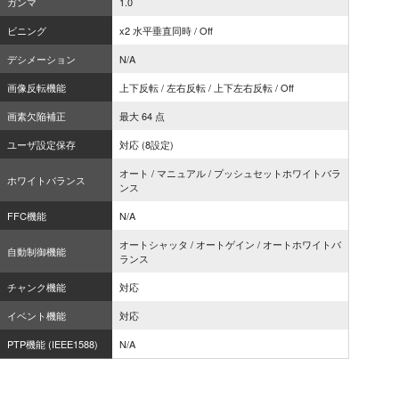
ガンマ
1.0
ビニング
x2 水平垂直同時 / Off
デシメーション
N/A
画像反転機能
上下反転 / 左右反転 / 上下左右反転 / Off
画素欠陥補正
最大 64 点
ユーザ設定保存
対応 (8設定)
オート / マニュアル / プッシュセットホワイトバラ
ホワイトバランス
ンス
FFC機能
N/A
オートシャッタ / オートゲイン / オートホワイトバ
自動制御機能
ランス
チャンク機能
対応
イベント機能
対応
PTP機能 (IEEE1588)
N/A