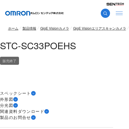
ホーム
製品情報
GigE Visionカメラ
GigE Visionエリアスキャンカメラ
STC-SC33POEHS
販売終了
スペックシート
外形図
分光図
関連資料ダウンロード
製品のお問合せ