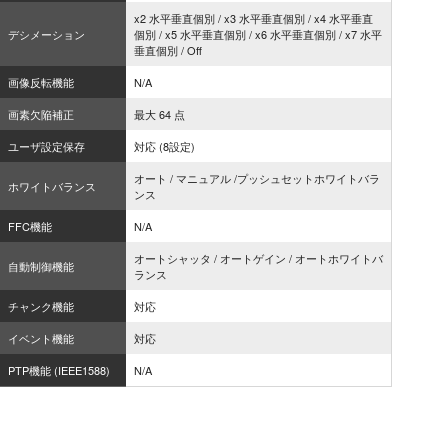
x2 水平垂直個別 / x3 水平垂直個別 / x4 水平垂直
デシメーション
個別 / x5 水平垂直個別 / x6 水平垂直個別 / x7 水平
垂直個別 / Off
画像反転機能
N/A
画素欠陥補正
最大 64 点
ユーザ設定保存
対応 (8設定)
オート / マニュアル /プッシュセットホワイトバラ
ホワイトバランス
ンス
FFC機能
N/A
オートシャッタ / オートゲイン / オートホワイトバ
自動制御機能
ランス
チャンク機能
対応
イベント機能
対応
PTP機能 (IEEE1588)
N/A