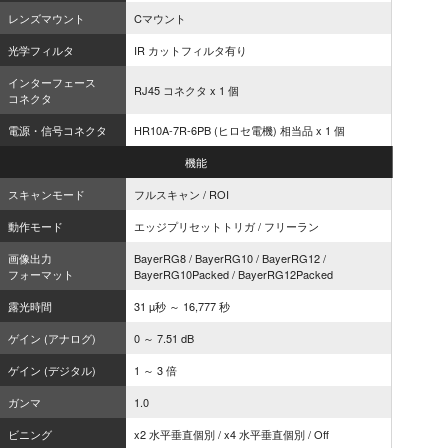
レンズマウント
Cマウント
光学フィルタ
IR カットフィルタ有り
インターフェース
RJ45 コネクタ x 1 個
コネクタ
電源・信号コネクタ
HR10A-7R-6PB (ヒロセ電機) 相当品 x 1 個
機能
スキャンモード
フルスキャン / ROI
動作モード
エッジプリセットトリガ / フリーラン
画像出力
BayerRG8 / BayerRG10 / BayerRG12 /
フォーマット
BayerRG10Packed / BayerRG12Packed
露光時間
31 µ秒 ～ 16,777 秒
ゲイン (アナログ)
0 ～ 7.51 dB
ゲイン (デジタル)
1 ～ 3 倍
ガンマ
1.0
ビニング
x2 水平垂直個別 / x4 水平垂直個別 / Off