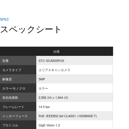
SPEC
スペックシート
仕様
型番
STC-SCA503POE
カメラタイプ
エリアスキャンカメラ
解像度
5MP
カラー/モノクロ
カラー
有効画素数
2,592 (H) x 1,944 (V)
フレームレート
14.0 fps
インターフェース
PoE: IEEE802.3af CLASS1 (1000BASE-T)
プロトコル
GigE Vision 1.2