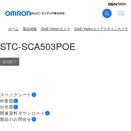
ホーム
製品情報
GigE Visionカメラ
GigE Visionエリアスキャンカメラ
STC-SCA503POE
販売終了
スペックシート
外形図
分光図
関連資料ダウンロード
製品のお問合せ