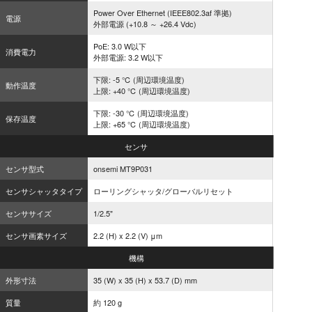
Power Over Ethernet (IEEE802.3af 準拠)
電源
外部電源 (+10.8 ～ +26.4 Vdc)
PoE: 3.0 W以下
消費電力
外部電源: 3.2 W以下
下限: -5 ℃ (周辺環境温度)
動作温度
上限: +40 ℃ (周辺環境温度)
下限: -30 ℃ (周辺環境温度)
保存温度
上限: +65 ℃ (周辺環境温度)
センサ
センサ型式
onsemi MT9P031
センサシャッタタイプ
ローリングシャッタ/グローバルリセット
センササイズ
1/2.5"
センサ画素サイズ
2.2 (H) x 2.2 (V) μm
機構
外形寸法
35 (W) x 35 (H) x 53.7 (D) mm
質量
約 120 g