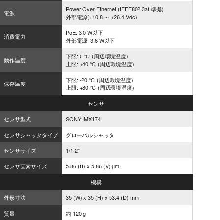
Power Over Ethernet (IEEE802.3af 準拠)
電源
外部電源(+10.8 ～ +26.4 Vdc)
PoE: 3.0 W以下
消費電力
外部電源: 3.6 W以下
下限: 0 ℃ (周辺環境温度)
動作温度
上限: +40 ℃ (周辺環境温度)
下限: -20 ℃ (周辺環境温度)
保存温度
上限: +80 ℃ (周辺環境温度)
センサ
センサ型式
SONY IMX174
センサシャッタタイプ
グローバルシャッタ
センササイズ
1/1.2"
センサ画素サイズ
5.86 (H) x 5.86 (V) µm
機構
外形寸法
35 (W) x 35 (H) x 53.4 (D) mm
質量
約 120 g