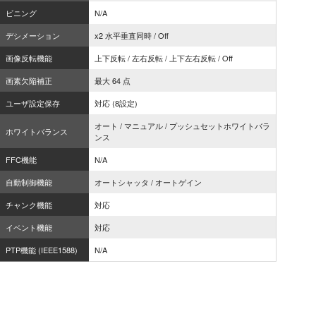
ビニング
N/A
デシメーション
x2 水平垂直同時 / Off
画像反転機能
上下反転 / 左右反転 / 上下左右反転 / Off
画素欠陥補正
最大 64 点
ユーザ設定保存
対応 (8設定)
オート / マニュアル / プッシュセットホワイトバラ
ホワイトバランス
ンス
FFC機能
N/A
自動制御機能
オートシャッタ / オートゲイン
チャンク機能
対応
イベント機能
対応
PTP機能 (IEEE1588)
N/A