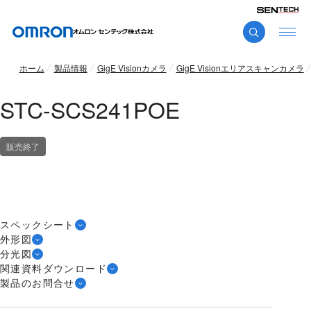
ホーム
製品情報
GigE Visionカメラ
GigE Visionエリアスキャンカメラ
STC-SCS241POE
販売終了
スペックシート
外形図
分光図
関連資料ダウンロード
製品のお問合せ