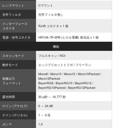
レンズマウント
Cマウント
光学フィルタ
光学フィルタ無し
インターフェース
RJ45 コネクタ x 1 個
コネクタ
電源・信号コネクタ
HR10A-7R-6PB (ヒロセ電機) 相当品 x 1 個
機能
スキャンモード
フルスキャン / ROI
動作モード
エッジプリセットトリガ / フリーラン
Mono8 / Mono10 / Mono12 / Mono10Packed /
画像出力
Mono12Packed
フォーマット
BayerRG8 / BayerRG10 / BayerRG12 /
BayerRG10Packed / BayerRG12Packed
露光時間
30 µ秒 ～ 16.777 秒
ゲイン (アナログ)
0 ～ 24 dB
ゲイン (デジタル)
1 ～ 3 倍
ガンマ
1.0