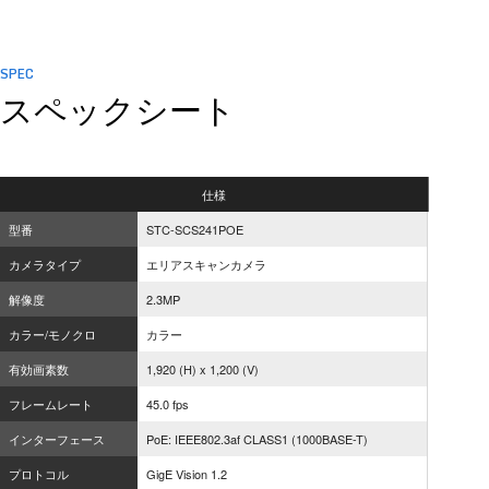
SPEC
スペックシート
仕様
型番
STC-SCS241POE
カメラタイプ
エリアスキャンカメラ
解像度
2.3MP
カラー/モノクロ
カラー
有効画素数
1,920 (H) x 1,200 (V)
フレームレート
45.0 fps
インターフェース
PoE: IEEE802.3af CLASS1 (1000BASE-T)
プロトコル
GigE Vision 1.2