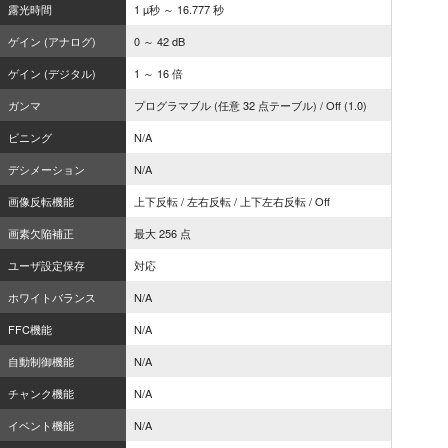
露光時間
1 µ秒 ～ 16.777 秒
ゲイン (アナログ)
0 ～ 42 dB
ゲイン (デジタル)
1 ～ 16 倍
ガンマ
プログラマブル (任意 32 点テーブル) / Off (1.0)
ビニング
N/A
デシメーション
N/A
画像反転機能
上下反転 / 左右反転 / 上下左右反転 / Off
画素欠陥補正
最大 256 点
ユーザ設定保存
対応
ホワイトバランス
N/A
FFC機能
N/A
自動制御機能
N/A
チャンク機能
N/A
イベント機能
N/A