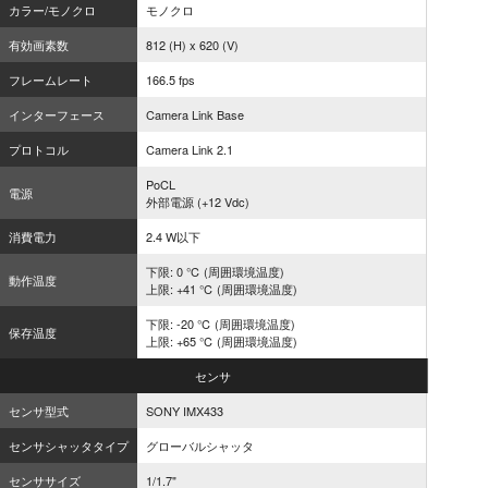
カラー/モノクロ
モノクロ
有効画素数
812 (H) x 620 (V)
フレームレート
166.5 fps
インターフェース
Camera Link Base
プロトコル
Camera Link 2.1
PoCL
電源
外部電源 (+12 Vdc)
消費電力
2.4 W以下
下限: 0 ℃ (周囲環境温度)
動作温度
上限: +41 ℃ (周囲環境温度)
下限: -20 ℃ (周囲環境温度)
保存温度
上限: +65 ℃ (周囲環境温度)
センサ
センサ型式
SONY IMX433
センサシャッタタイプ
グローバルシャッタ
センササイズ
1/1.7"