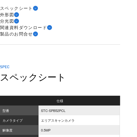
スペックシート
外形図
分光図
関連資料ダウンロード
製品のお問合せ
SPEC
スペックシート
仕様
型番
STC-SPB52PCL
カメラタイプ
エリアスキャンカメラ
解像度
0.5MP