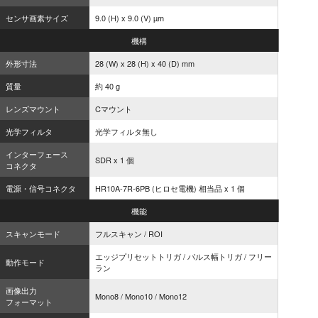
センサ画素サイズ
9.0 (H) x 9.0 (V) µm
機構
外形寸法
28 (W) x 28 (H) x 40 (D) mm
質量
約 40 g
レンズマウント
Cマウント
光学フィルタ
光学フィルタ無し
インターフェース
SDR x 1 個
コネクタ
電源・信号コネクタ
HR10A-7R-6PB (ヒロセ電機) 相当品 x 1 個
機能
スキャンモード
フルスキャン / ROI
エッジプリセットトリガ / パルス幅トリガ / フリー
動作モード
ラン
画像出力
Mono8 / Mono10 / Mono12
フォーマット