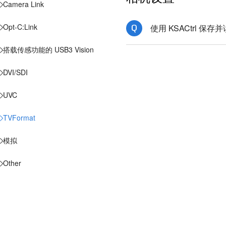
Camera Link
Opt-C:Link
使用 KSACtrl 保
搭载传感功能的 USB3 Vision
DVI/SDI
UVC
TVFormat
模拟
Other