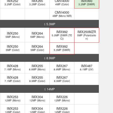
IMX252
IMX265
CMV4000
IMX993
3.2MP (Color)
3.2MP (Color)
4MP (Color)
3.2MP (SWIR)
CMV4000
4MP (Mono NIR)
≤ 5.3MP
IMX992
IMX250MZR
IMX250
IMX264
5.3MP (SWIR (TE
5MP (Polarizatio
5MP (Mono)
5MP (Mono)
C))
n)
IMX250
IMX264
IMX992
5MP (Color)
5MP (Color)
5.3MP (SWIR)
≤ 8.9MP
IMX428
IMX255
IMX267
IMX487
7.1MP (Mono)
8.9MP (Mono)
8.9MP (Mono)
8.1MP (UV)
IMX428
IMX255
IMX267
7.1MP (Color)
8.9MP (Color)
8.9MP (Color)
≤ 14MP
IMX253
IMX304
IMX226
12MP (Mono)
12MP (Mono)
12MP (Mono)
IMX253
IMX304
IMX226
12MP (Color)
12MP (Color)
12MP (Color)