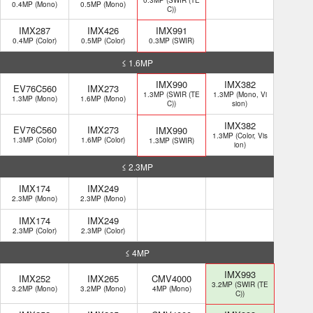
0.4MP (Mono)
0.5MP (Mono)
C))
IMX287
IMX426
IMX991
0.4MP (Color)
0.5MP (Color)
0.3MP (SWIR)
≤ 1.6MP
IMX990
IMX382
EV76C560
IMX273
1.3MP (SWIR (TE
1.3MP (Mono, Vi
1.3MP (Mono)
1.6MP (Mono)
C))
sion)
IMX382
EV76C560
IMX273
IMX990
1.3MP (Color, Vis
1.3MP (Color)
1.6MP (Color)
1.3MP (SWIR)
ion)
≤ 2.3MP
IMX174
IMX249
2.3MP (Mono)
2.3MP (Mono)
IMX174
IMX249
2.3MP (Color)
2.3MP (Color)
≤ 4MP
IMX993
IMX252
IMX265
CMV4000
3.2MP (SWIR (TE
3.2MP (Mono)
3.2MP (Mono)
4MP (Mono)
C))