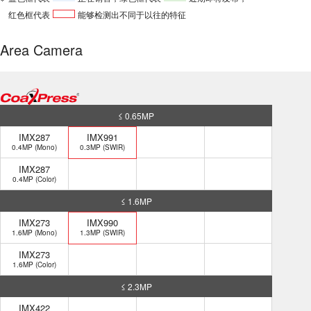
红色框代表
能够检测出不同于以往的特征
Area Camera
≤ 0.65MP
IMX287
IMX991
0.4MP (Mono)
0.3MP (SWIR)
IMX287
0.4MP (Color)
≤ 1.6MP
IMX273
IMX990
1.6MP (Mono)
1.3MP (SWIR)
IMX273
1.6MP (Color)
≤ 2.3MP
IMX422