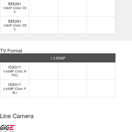
IMX291
1080P (Color, DV
I)
IMX291
1080P (Color, SD
I)
TV Format
≤ 0.65MP
ISX017
0.65MP (Color, N
TSC)
ISX017
0.65MP (Color, P
AL)
Line Camera