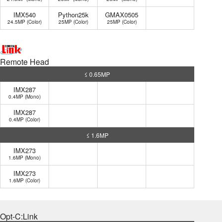
IMX540
Python25k
GMAX0505
24.5MP (Color)
25MP (Color)
25MP (Color)
Remote Head
≤ 0.65MP
IMX287
0.4MP (Mono)
IMX287
0.4MP (Color)
≤ 1.6MP
IMX273
1.6MP (Mono)
IMX273
1.6MP (Color)
Opt-C:Link