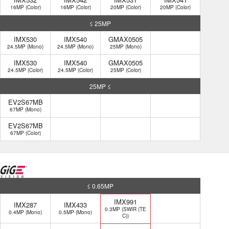
16MP (Color)
16MP (Color)
20MP (Color)
20MP (Color)
≤ 25MP
IMX530
IMX540
GMAX0505
24.5MP (Mono)
24.5MP (Mono)
25MP (Mono)
IMX530
IMX540
GMAX0505
24.5MP (Color)
24.5MP (Color)
25MP (Color)
25MP ≤
EV2S67MB
67MP (Mono)
EV2S67MB
67MP (Color)
≤ 0.65MP
IMX991
IMX287
IMX433
0.3MP (SWIR (TE
0.4MP (Mono)
0.5MP (Mono)
C))