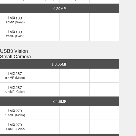
≤ 20MP
IMX183
20MP (Mono)
IMX183
20MP (Color)
USB3 Vision
Small Camera
≤ 0.65MP
IMX287
0.4MP (Mono)
IMX287
0.4MP (Color)
≤ 1.6MP
IMX273
1.6MP (Mono)
IMX273
1.6MP (Color)