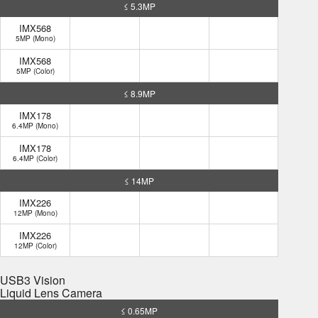
≤ 5.3MP
IMX568
5MP (Mono)
IMX568
5MP (Color)
≤ 8.9MP
IMX178
6.4MP (Mono)
IMX178
6.4MP (Color)
≤ 14MP
IMX226
12MP (Mono)
IMX226
12MP (Color)
USB3 Vision
Liquid Lens Camera
≤ 0.65MP