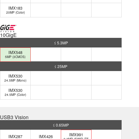
IMX183
20MP (Color)
10GigE
≤ 5.3MP
IMX548
5MP (3CMOS)
≤ 25MP
IMX530
24.5MP (Mono)
IMX530
24.5MP (Color)
USB3 Vision
≤ 0.65MP
IMX991
IMX287
IMX426
0.3MP (SWIR (TE