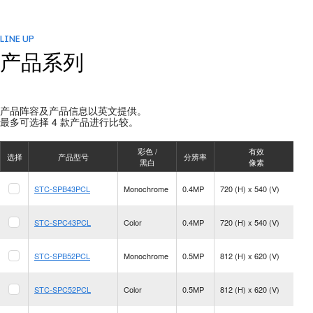
LINE UP
产品系列
产品阵容及产品信息以英文提供。
最多可选择 4 款产品进行比较。
彩色 /
有效
选择
产品型号
分辨率
黑白
像素
52
STC-SPB43PCL
Monochrome
0.4MP
720 (H) x 540 (V)
fp
52
STC-SPC43PCL
Color
0.4MP
720 (H) x 540 (V)
fp
16
STC-SPB52PCL
Monochrome
0.5MP
812 (H) x 620 (V)
fp
16
STC-SPC52PCL
Color
0.5MP
812 (H) x 620 (V)
fp