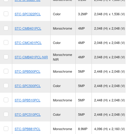
fp
21
STC-SPC322PCL
Color
3.2MP
2,048 (H) x 1,536 (V)
fp
17
STC-CMB401PCL
Monochrome
4MP
2,048 (H) x 2,048 (V)
fp
17
STC-CMC401PCL
Color
4MP
2,048 (H) x 2,048 (V)
fp
Monochrome
17
STC-CMB401PCL-NIR
4MP
2,048 (H) x 2,048 (V)
NIR
fp
35
STC-SPB500PCL
Monochrome
5MP
2,448 (H) x 2,048 (V)
fp
35
STC-SPC500PCL
Color
5MP
2,448 (H) x 2,048 (V)
fp
16
STC-SPB510PCL
Monochrome
5MP
2,448 (H) x 2,048 (V)
fp
16
STC-SPC510PCL
Color
5MP
2,448 (H) x 2,048 (V)
fp
20
STC-SPB881PCL
Monochrome
8.9MP
4,096 (H) x 2,160 (V)
fp