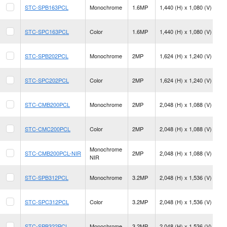
15
STC-SPB163PCL
Monochrome
1.6MP
1,440 (H) x 1,080 (V)
fp
15
STC-SPC163PCL
Color
1.6MP
1,440 (H) x 1,080 (V)
fp
89
STC-SPB202PCL
Monochrome
2MP
1,624 (H) x 1,240 (V)
fp
89
STC-SPC202PCL
Color
2MP
1,624 (H) x 1,240 (V)
fp
33
STC-CMB200PCL
Monochrome
2MP
2,048 (H) x 1,088 (V)
fp
33
STC-CMC200PCL
Color
2MP
2,048 (H) x 1,088 (V)
fp
Monochrome
33
STC-CMB200PCL-NIR
2MP
2,048 (H) x 1,088 (V)
NIR
fp
55
STC-SPB312PCL
Monochrome
3.2MP
2,048 (H) x 1,536 (V)
fp
55
STC-SPC312PCL
Color
3.2MP
2,048 (H) x 1,536 (V)
fp
21
STC-SPB322PCL
Monochrome
3.2MP
2,048 (H) x 1,536 (V)